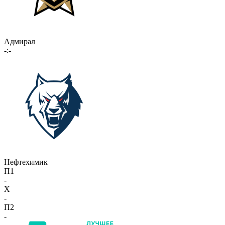
Адмирал
-:-
Нефтехимик
П1
-
X
-
П2
-