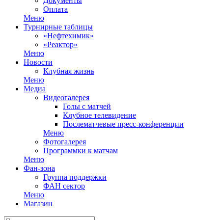
Документы
Оплата
Меню
Турнирные таблицы
«Нефтехимик»
«Реактор»
Меню
Новости
Клубная жизнь
Меню
Медиа
Видеогалерея
Голы с матчей
Клубное телевидение
Послематчевые пресс-конференции
Меню
Фотогалерея
Программки к матчам
Меню
Фан-зона
Группа поддержки
ФАН сектор
Меню
Магазин