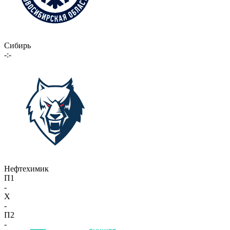
Сибирь
-:-
Нефтехимик
П1
-
X
-
П2
-