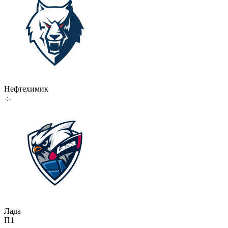
Нефтехимик
-:-
Лада
П1