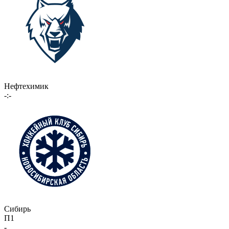
Нефтехимик
-:-
Сибирь
П1
-