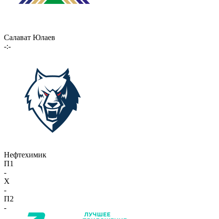
Салават Юлаев
-:-
Нефтехимик
П1
-
X
-
П2
-