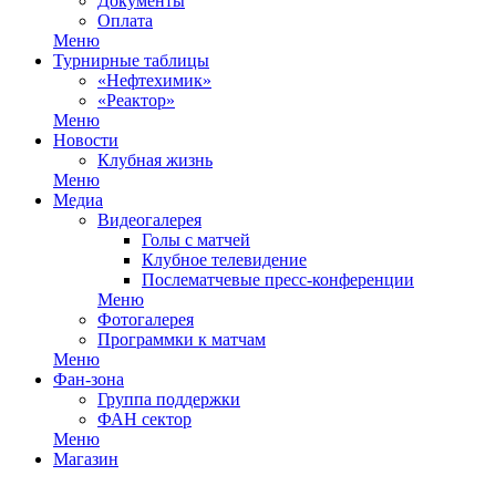
Документы
Оплата
Меню
Турнирные таблицы
«Нефтехимик»
«Реактор»
Меню
Новости
Клубная жизнь
Меню
Медиа
Видеогалерея
Голы с матчей
Клубное телевидение
Послематчевые пресс-конференции
Меню
Фотогалерея
Программки к матчам
Меню
Фан-зона
Группа поддержки
ФАН сектор
Меню
Магазин