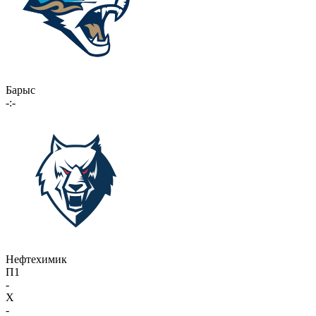
Барыс
-:-
Нефтехимик
П1
-
X
-