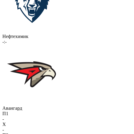
Нефтехимик
-:-
Авангард
П1
-
X
-