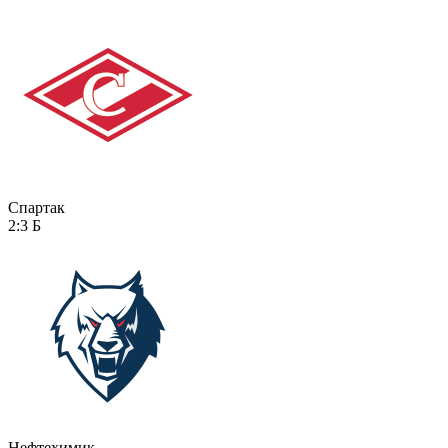
Спартак
2:3
Б
Нефтехимик