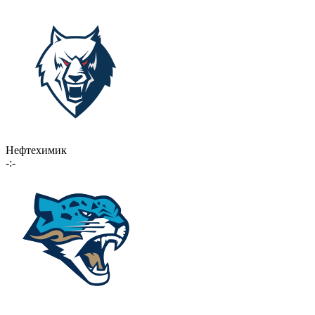
Нефтехимик
-:-