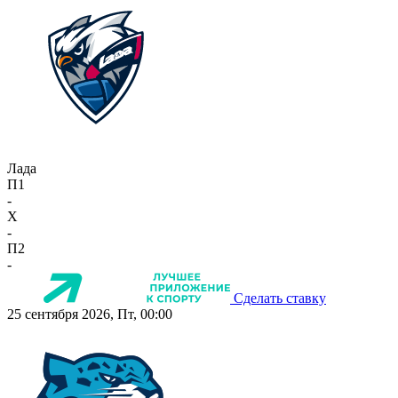
Лада
П1
-
X
-
П2
-
Сделать ставку
25 сентября 2026, Пт, 00:00