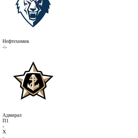
Нефтехимик
-:-
Адмирал
П1
-
X
-