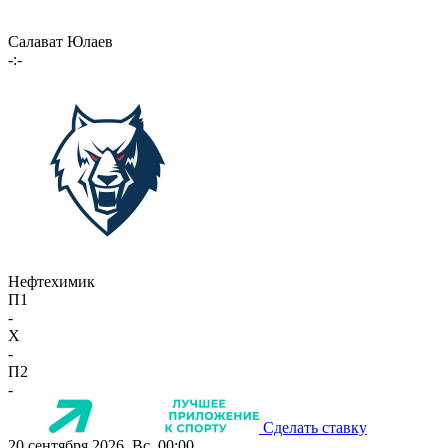
Салават Юлаев
-:-
Нефтехимик
П1
-
X
-
П2
-
Сделать ставку
20 сентября 2026, Вс, 00:00