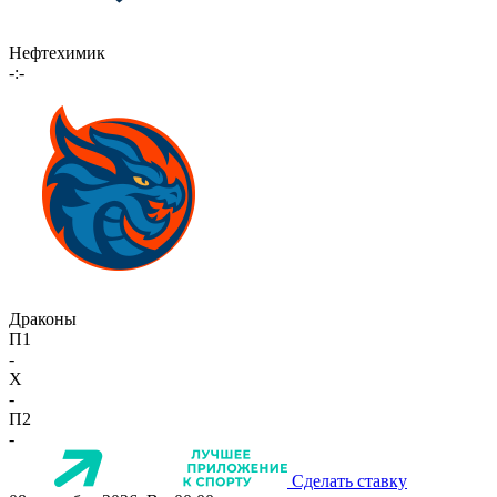
Нефтехимик
-:-
Драконы
П1
-
X
-
П2
-
Сделать ставку