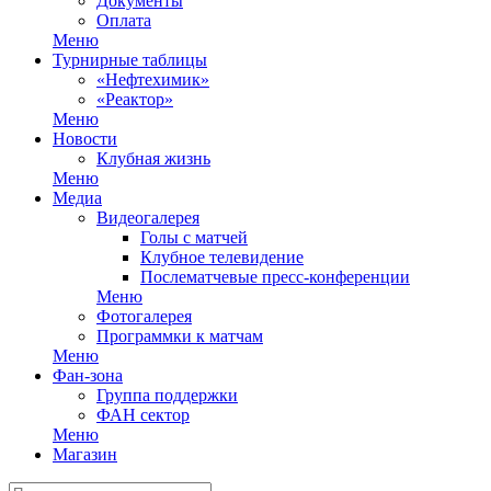
Документы
Оплата
Меню
Турнирные таблицы
«Нефтехимик»
«Реактор»
Меню
Новости
Клубная жизнь
Меню
Медиа
Видеогалерея
Голы с матчей
Клубное телевидение
Послематчевые пресс-конференции
Меню
Фотогалерея
Программки к матчам
Меню
Фан-зона
Группа поддержки
ФАН сектор
Меню
Магазин