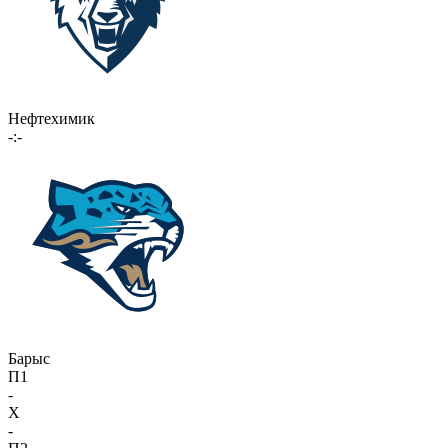
Нефтехимик
-:-
Барыс
П1
-
X
-