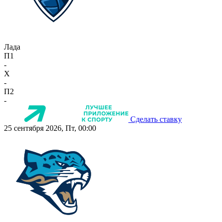
Лада
П1
-
X
-
П2
-
Сделать ставку
25 сентября 2026, Пт, 00:00