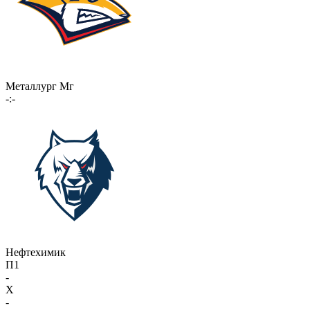
Металлург Мг
-:-
Нефтехимик
П1
-
X
-