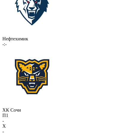
Нефтехимик
-:-
ХК Сочи
П1
-
X
-