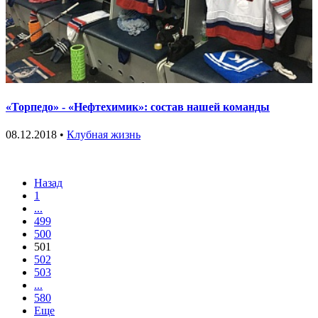
«Торпедо» - «Нефтехимик»: состав нашей команды
08.12.2018 •
Клубная жизнь
Назад
1
...
499
500
501
502
503
...
580
Еще