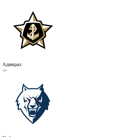
Адмирал
-:-