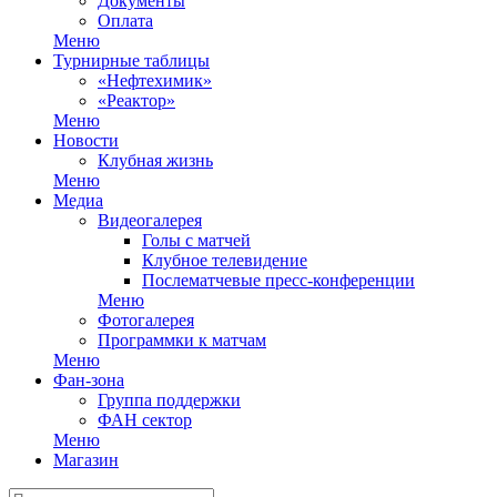
Документы
Оплата
Меню
Турнирные таблицы
«Нефтехимик»
«Реактор»
Меню
Новости
Клубная жизнь
Меню
Медиа
Видеогалерея
Голы с матчей
Клубное телевидение
Послематчевые пресс-конференции
Меню
Фотогалерея
Программки к матчам
Меню
Фан-зона
Группа поддержки
ФАН сектор
Меню
Магазин