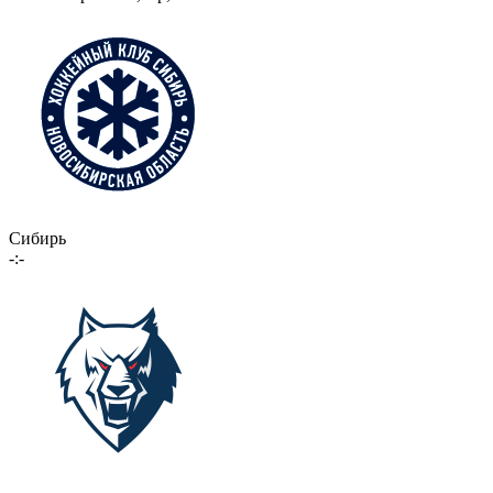
Сибирь
-:-