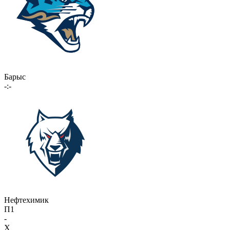
Барыс
-:-
Нефтехимик
П1
-
X