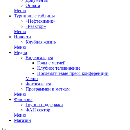
Документы
Оплата
Меню
Турнирные таблицы
«Нефтехимик»
«Реактор»
Меню
Новости
Клубная жизнь
Меню
Медиа
Видеогалерея
Голы с матчей
Клубное телевидение
Послематчевые пресс-конференции
Меню
Фотогалерея
Программки к матчам
Меню
Фан-зона
Группа поддержки
ФАН сектор
Меню
Магазин