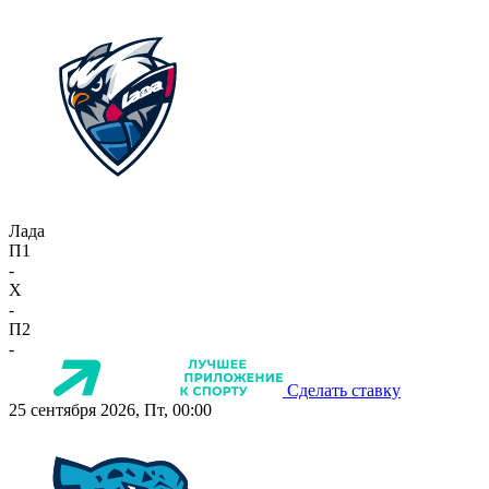
Лада
П1
-
X
-
П2
-
Сделать ставку
25 сентября 2026, Пт, 00:00