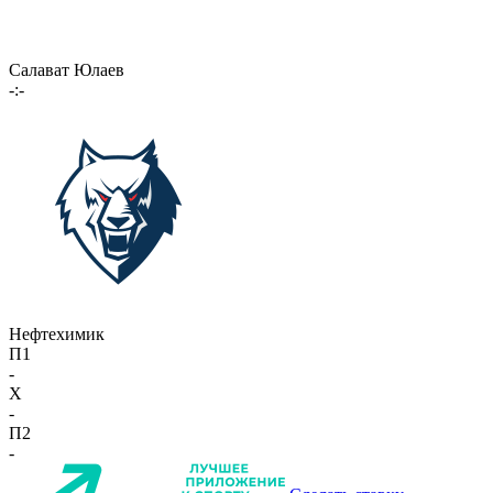
Салават Юлаев
-:-
Нефтехимик
П1
-
X
-
П2
-