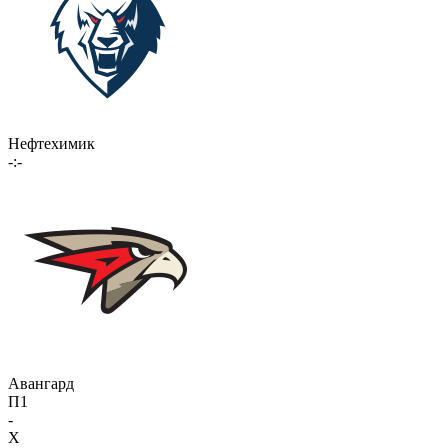
Нефтехимик
-:-
Авангард
П1
-
X