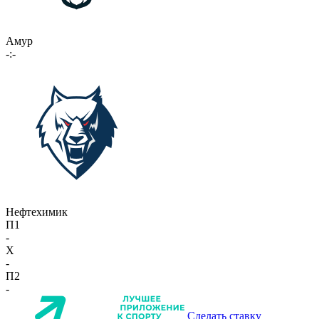
Амур
-:-
Нефтехимик
П1
-
X
-
П2
-
Сделать ставку