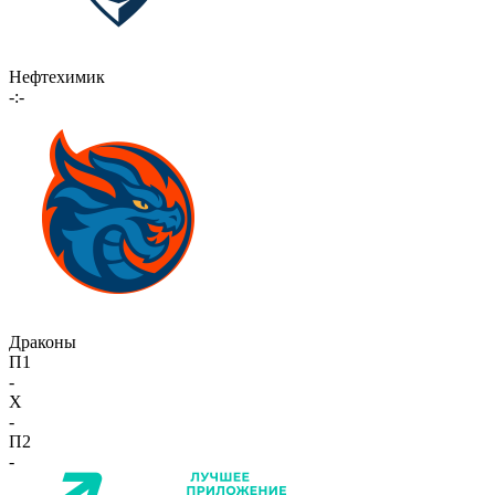
Нефтехимик
-:-
Драконы
П1
-
X
-
П2
-