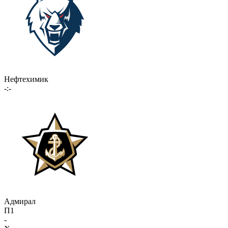
Нефтехимик
-:-
Адмирал
П1
-