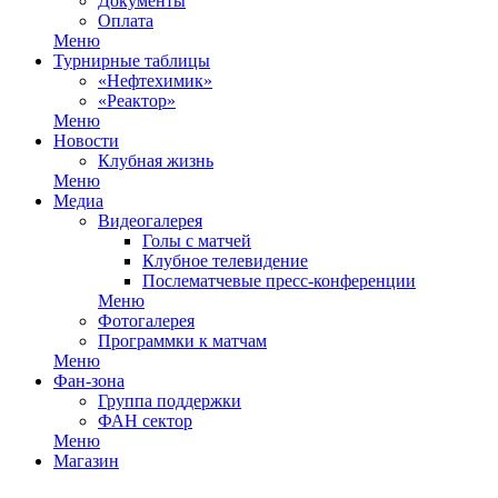
Документы
Оплата
Меню
Турнирные таблицы
«Нефтехимик»
«Реактор»
Меню
Новости
Клубная жизнь
Меню
Медиа
Видеогалерея
Голы с матчей
Клубное телевидение
Послематчевые пресс-конференции
Меню
Фотогалерея
Программки к матчам
Меню
Фан-зона
Группа поддержки
ФАН сектор
Меню
Магазин