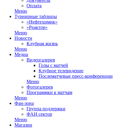
Документы
Оплата
Меню
Турнирные таблицы
«Нефтехимик»
«Реактор»
Меню
Новости
Клубная жизнь
Меню
Медиа
Видеогалерея
Голы с матчей
Клубное телевидение
Послематчевые пресс-конференции
Меню
Фотогалерея
Программки к матчам
Меню
Фан-зона
Группа поддержки
ФАН сектор
Меню
Магазин