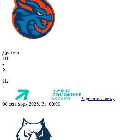
Драконы
П1
-
X
-
П2
-
Сделать ставку
08 сентября 2026, Вт, 00:00