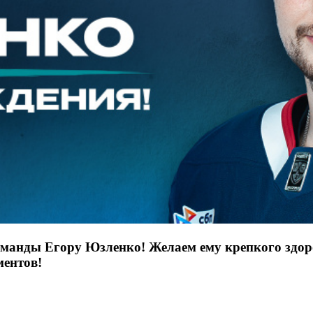
оманды Егору Юзленко! Желаем ему крепкого здоро
ментов!