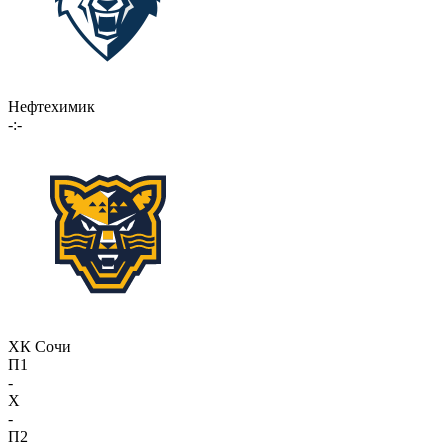
Нефтехимик
-:-
ХК Сочи
П1
-
X
-
П2