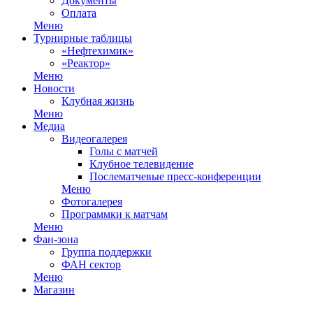
Документы
Оплата
Меню
Турнирные таблицы
«Нефтехимик»
«Реактор»
Меню
Новости
Клубная жизнь
Меню
Медиа
Видеогалерея
Голы с матчей
Клубное телевидение
Послематчевые пресс-конференции
Меню
Фотогалерея
Программки к матчам
Меню
Фан-зона
Группа поддержки
ФАН сектор
Меню
Магазин