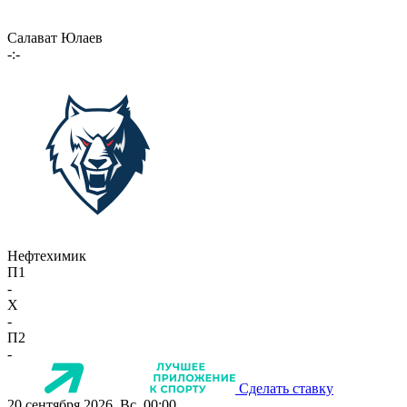
Салават Юлаев
-:-
Нефтехимик
П1
-
X
-
П2
-
Сделать ставку
20 сентября 2026, Вс, 00:00