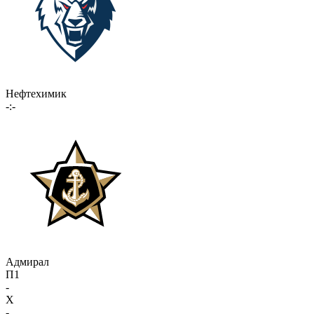
Нефтехимик
-:-
Адмирал
П1
-
X
-