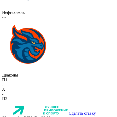
Нефтехимик
-:-
Драконы
П1
-
X
-
П2
-
Сделать ставку