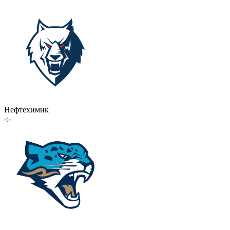
Нефтехимик
-:-