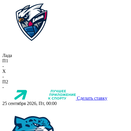
Лада
П1
-
X
-
П2
-
Сделать ставку
25 сентября 2026, Пт, 00:00