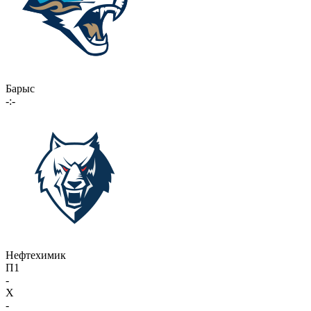
Барыс
-:-
Нефтехимик
П1
-
X
-