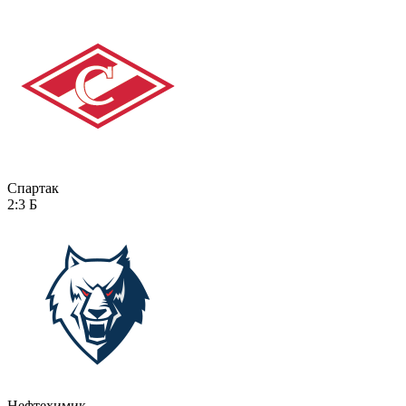
Спартак
2:3
Б
Нефтехимик