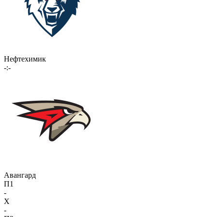
Нефтехимик
-:-
Авангард
П1
-
X
-