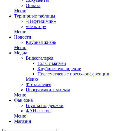
Документы
Оплата
Меню
Турнирные таблицы
«Нефтехимик»
«Реактор»
Меню
Новости
Клубная жизнь
Меню
Медиа
Видеогалерея
Голы с матчей
Клубное телевидение
Послематчевые пресс-конференции
Меню
Фотогалерея
Программки к матчам
Меню
Фан-зона
Группа поддержки
ФАН сектор
Меню
Магазин