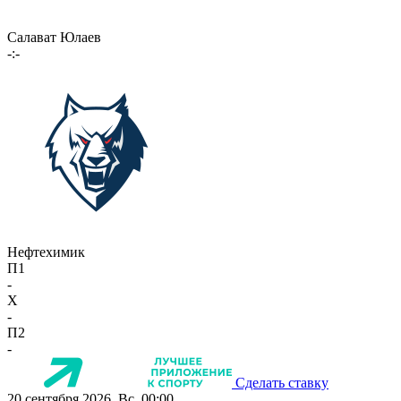
Салават Юлаев
-:-
Нефтехимик
П1
-
X
-
П2
-
Сделать ставку
20 сентября 2026, Вс, 00:00