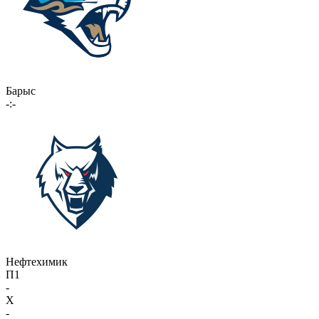
Барыс
-:-
Нефтехимик
П1
-
X
-