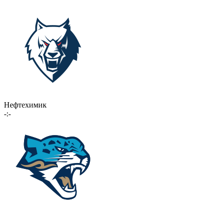
Нефтехимик
-:-