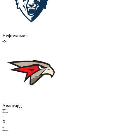
Нефтехимик
-:-
Авангард
П1
-
X
-