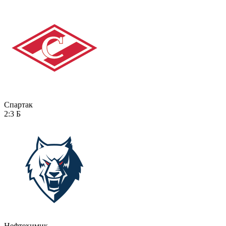
Спартак
2:3
Б
Нефтехимик