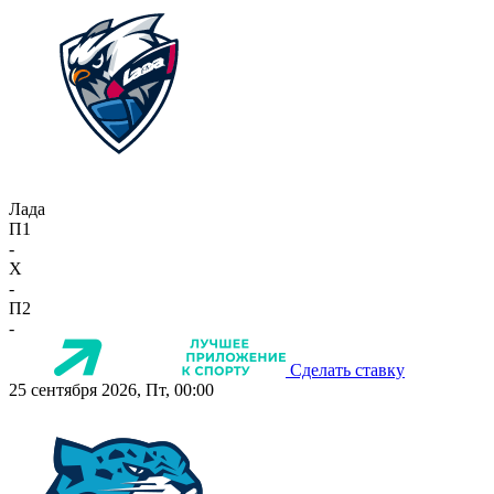
Лада
П1
-
X
-
П2
-
Сделать ставку
25 сентября 2026, Пт, 00:00