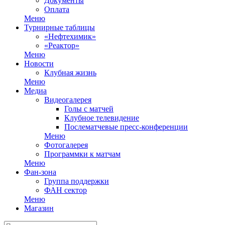
Документы
Оплата
Меню
Турнирные таблицы
«Нефтехимик»
«Реактор»
Меню
Новости
Клубная жизнь
Меню
Медиа
Видеогалерея
Голы с матчей
Клубное телевидение
Послематчевые пресс-конференции
Меню
Фотогалерея
Программки к матчам
Меню
Фан-зона
Группа поддержки
ФАН сектор
Меню
Магазин