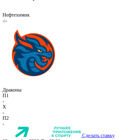
Нефтехимик
-:-
Драконы
П1
-
X
-
П2
-
Сделать ставку