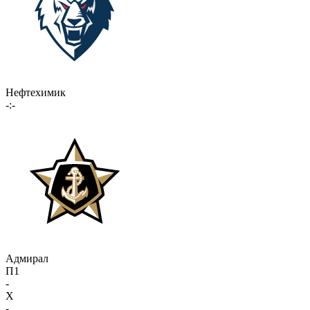
Нефтехимик
-:-
Адмирал
П1
-
X
-