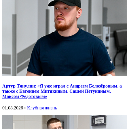
Артур Тянулин: «Я уже играл с Андреем Белозёровым, а
также с Евгением Митякиным, Сашей Петуниным,
Максом Федотовым»
01.08.2026 •
Клубная жизнь