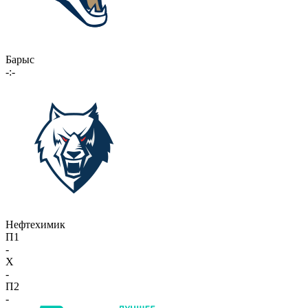
Барыс
-:-
Нефтехимик
П1
-
X
-
П2
-