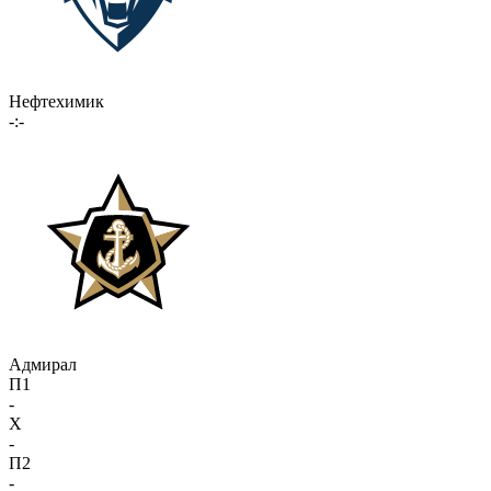
Нефтехимик
-:-
Адмирал
П1
-
X
-
П2
-