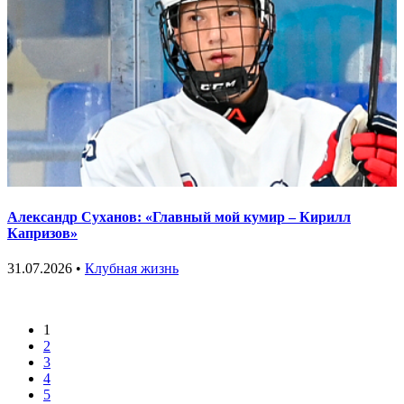
Александр Суханов: «Главный мой кумир – Кирилл
Капризов»
31.07.2026 •
Клубная жизнь
1
2
3
4
5