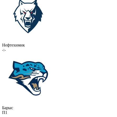
Нефтехимик
-:-
Барыс
П1