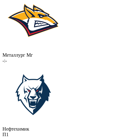
Металлург Мг
-:-
Нефтехимик
П1