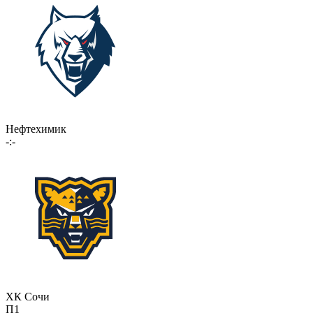
Нефтехимик
-:-
ХК Сочи
П1