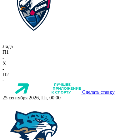
Лада
П1
-
X
-
П2
-
Сделать ставку
25 сентября 2026, Пт, 00:00