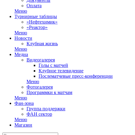
Документы
Оплата
Меню
Турнирные таблицы
«Нефтехимик»
«Реактор»
Меню
Новости
Клубная жизнь
Меню
Медиа
Видеогалерея
Голы с матчей
Клубное телевидение
Послематчевые пресс-конференции
Меню
Фотогалерея
Программки к матчам
Меню
Фан-зона
Группа поддержки
ФАН сектор
Меню
Магазин