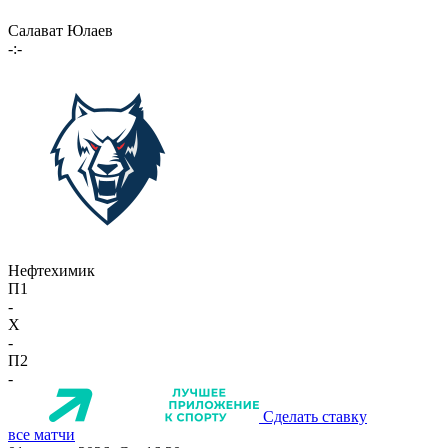
Салават Юлаев
-:-
Нефтехимик
П1
-
X
-
П2
-
Сделать ставку
все матчи