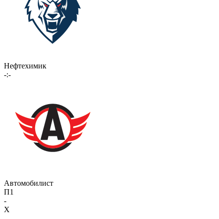
Нефтехимик
-:-
Автомобилист
П1
-
X
-