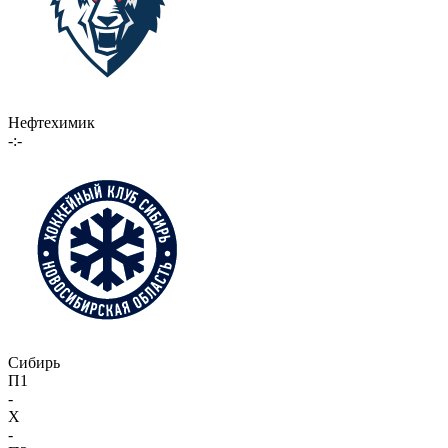
Нефтехимик
-:-
Сибирь
П1
-
X
-