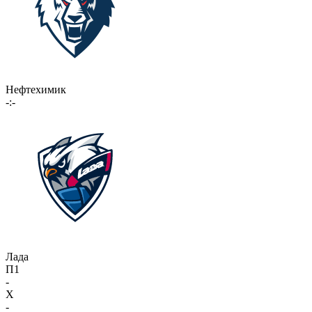
Нефтехимик
-:-
Лада
П1
-
X
-