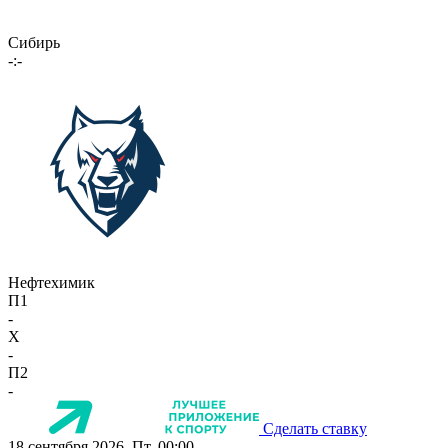
Сибирь
-:-
Нефтехимик
П1
-
X
-
П2
-
Сделать ставку
18 сентября 2026, Пт, 00:00