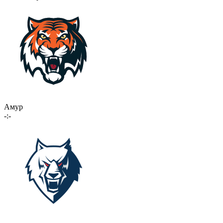
Амур
-:-