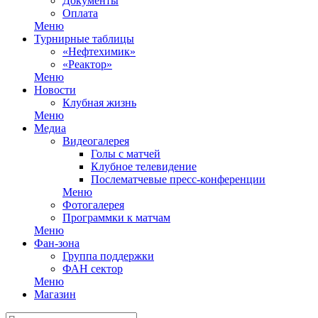
Документы
Оплата
Меню
Турнирные таблицы
«Нефтехимик»
«Реактор»
Меню
Новости
Клубная жизнь
Меню
Медиа
Видеогалерея
Голы с матчей
Клубное телевидение
Послематчевые пресс-конференции
Меню
Фотогалерея
Программки к матчам
Меню
Фан-зона
Группа поддержки
ФАН сектор
Меню
Магазин