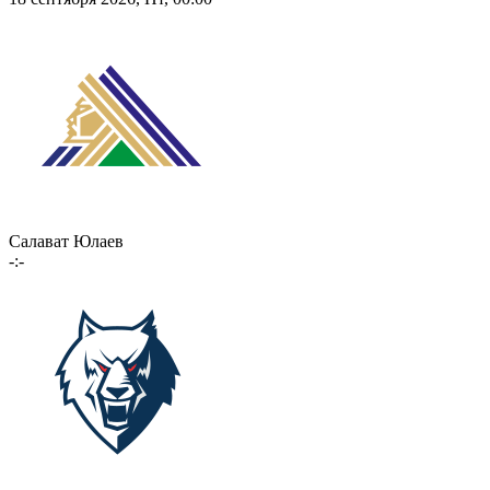
Салават Юлаев
-:-