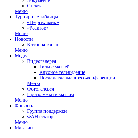
Документы
Оплата
Меню
Турнирные таблицы
«Нефтехимик»
«Реактор»
Меню
Новости
Клубная жизнь
Меню
Медиа
Видеогалерея
Голы с матчей
Клубное телевидение
Послематчевые пресс-конференции
Меню
Фотогалерея
Программки к матчам
Меню
Фан-зона
Группа поддержки
ФАН сектор
Меню
Магазин