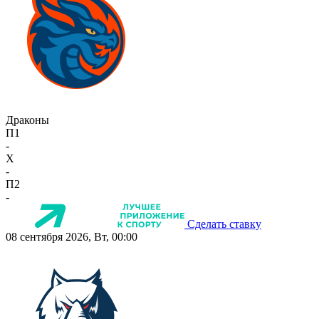
Драконы
П1
-
X
-
П2
-
Сделать ставку
08 сентября 2026, Вт, 00:00