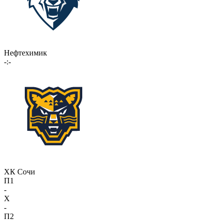
Нефтехимик
-:-
ХК Сочи
П1
-
X
-
П2