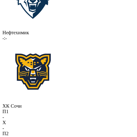
Нефтехимик
-:-
ХК Сочи
П1
-
X
-
П2