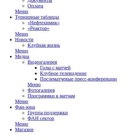
Документы
Оплата
Меню
Турнирные таблицы
«Нефтехимик»
«Реактор»
Меню
Новости
Клубная жизнь
Меню
Медиа
Видеогалерея
Голы с матчей
Клубное телевидение
Послематчевые пресс-конференции
Меню
Фотогалерея
Программки к матчам
Меню
Фан-зона
Группа поддержки
ФАН сектор
Меню
Магазин