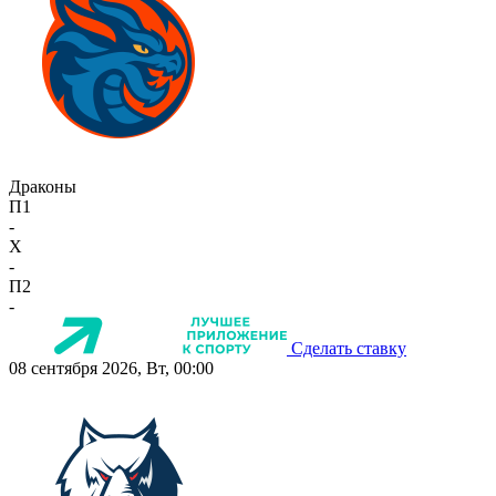
Драконы
П1
-
X
-
П2
-
Сделать ставку
08 сентября 2026, Вт, 00:00