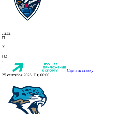
Лада
П1
-
X
-
П2
-
Сделать ставку
25 сентября 2026, Пт, 00:00