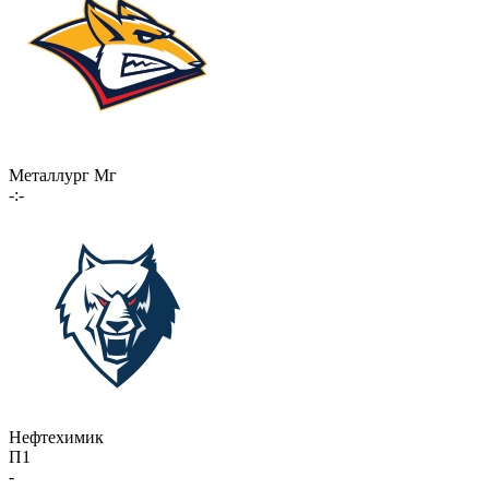
Металлург Мг
-:-
Нефтехимик
П1
-