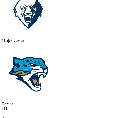
Нефтехимик
-:-
Барыс
П1
-