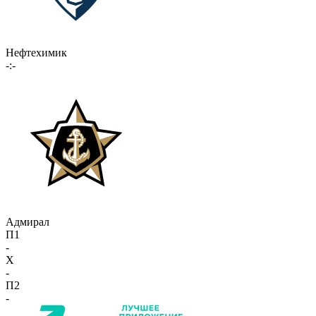
Нефтехимик
-:-
Адмирал
П1
-
X
-
П2
-