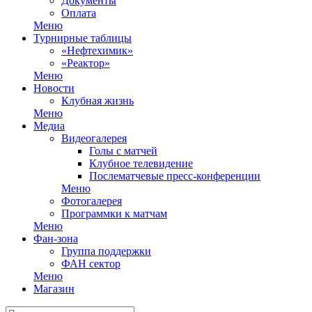
Документы
Оплата
Меню
Турнирные таблицы
«Нефтехимик»
«Реактор»
Меню
Новости
Клубная жизнь
Меню
Медиа
Видеогалерея
Голы с матчей
Клубное телевидение
Послематчевые пресс-конференции
Меню
Фотогалерея
Программки к матчам
Меню
Фан-зона
Группа поддержки
ФАН сектор
Меню
Магазин