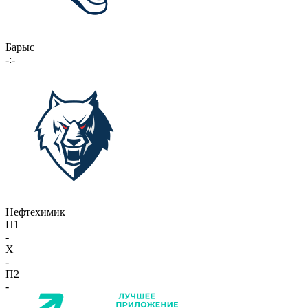
Барыс
-:-
Нефтехимик
П1
-
X
-
П2
-