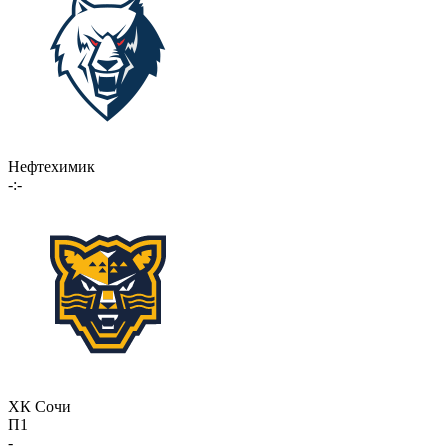
Нефтехимик
-:-
ХК Сочи
П1
-