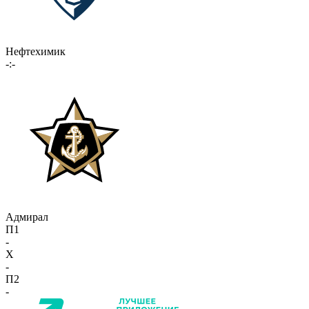
Нефтехимик
-:-
Адмирал
П1
-
X
-
П2
-