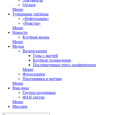
Документы
Оплата
Меню
Турнирные таблицы
«Нефтехимик»
«Реактор»
Меню
Новости
Клубная жизнь
Меню
Медиа
Видеогалерея
Голы с матчей
Клубное телевидение
Послематчевые пресс-конференции
Меню
Фотогалерея
Программки к матчам
Меню
Фан-зона
Группа поддержки
ФАН сектор
Меню
Магазин