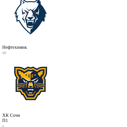
Нефтехимик
-:-
ХК Сочи
П1
-