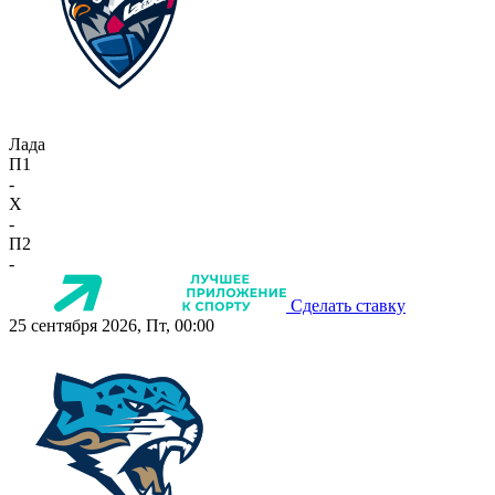
Лада
П1
-
X
-
П2
-
Сделать ставку
25 сентября 2026, Пт, 00:00