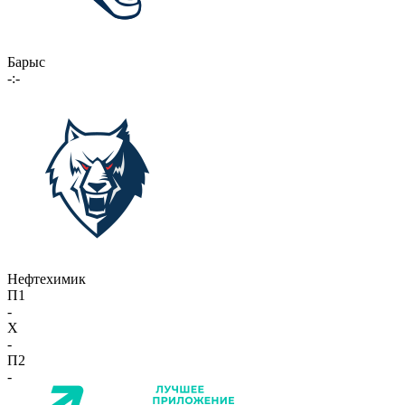
Барыс
-:-
Нефтехимик
П1
-
X
-
П2
-