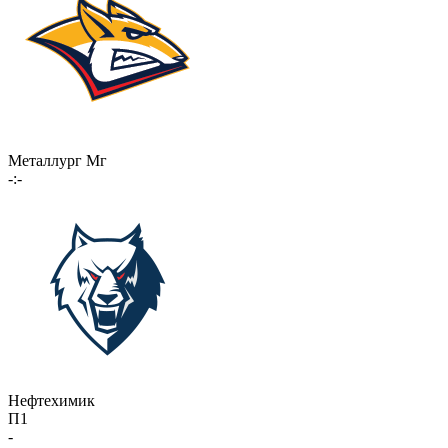
Металлург Мг
-:-
Нефтехимик
П1
-