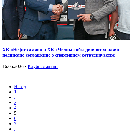
ХК «Нефтехимик» и ХК «Челны» объединяют усилия:
подписано соглашение о спортивном сотрудничестве
16.06.2026 •
Клубная жизнь
Назад
1
...
3
4
5
6
7
...