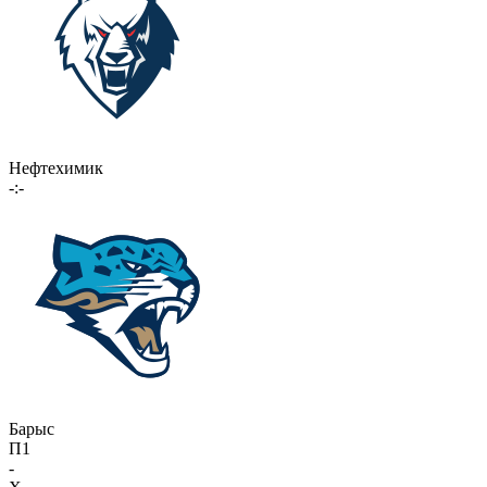
Нефтехимик
-:-
Барыс
П1
-