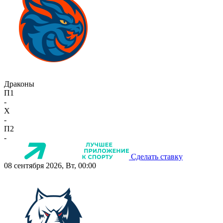
Драконы
П1
-
X
-
П2
-
Сделать ставку
08 сентября 2026, Вт, 00:00