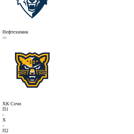
Нефтехимик
-:-
ХК Сочи
П1
-
X
-
П2