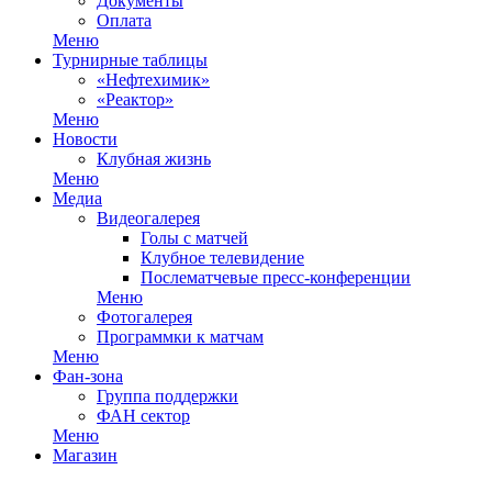
Документы
Оплата
Меню
Турнирные таблицы
«Нефтехимик»
«Реактор»
Меню
Новости
Клубная жизнь
Меню
Медиа
Видеогалерея
Голы с матчей
Клубное телевидение
Послематчевые пресс-конференции
Меню
Фотогалерея
Программки к матчам
Меню
Фан-зона
Группа поддержки
ФАН сектор
Меню
Магазин