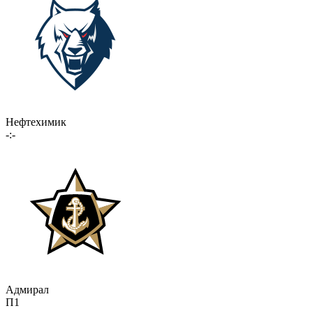
Нефтехимик
-:-
Адмирал
П1