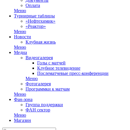
Документы
Оплата
Меню
Турнирные таблицы
«Нефтехимик»
«Реактор»
Меню
Новости
Клубная жизнь
Меню
Медиа
Видеогалерея
Голы с матчей
Клубное телевидение
Послематчевые пресс-конференции
Меню
Фотогалерея
Программки к матчам
Меню
Фан-зона
Группа поддержки
ФАН сектор
Меню
Магазин