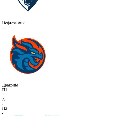
Нефтехимик
-:-
Драконы
П1
-
X
-
П2
-