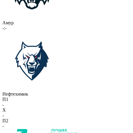
Амур
-:-
Нефтехимик
П1
-
X
-
П2
-