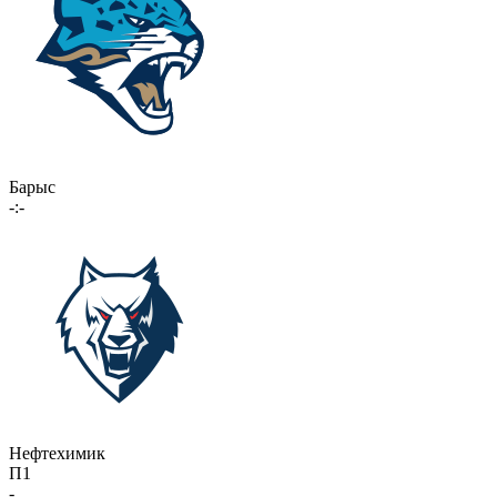
Барыс
-:-
Нефтехимик
П1
-