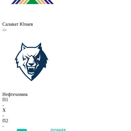
Салават Юлаев
-:-
Нефтехимик
П1
-
X
-
П2
-