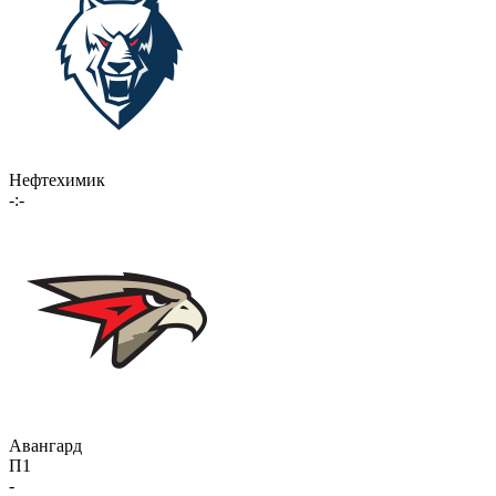
Нефтехимик
-:-
Авангард
П1
-