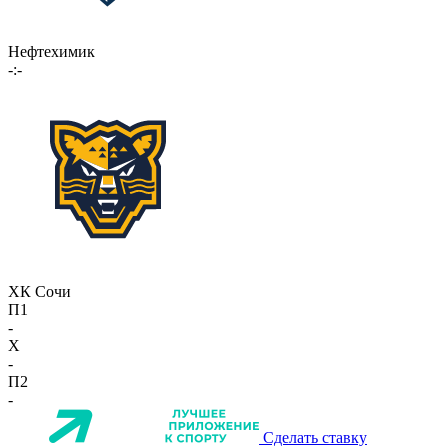
Нефтехимик
-:-
ХК Сочи
П1
-
X
-
П2
-
Сделать ставку