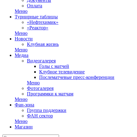
Документы
Оплата
Меню
Турнирные таблицы
«Нефтехимик»
«Реактор»
Меню
Новости
Клубная жизнь
Меню
Медиа
Видеогалерея
Голы с матчей
Клубное телевидение
Послематчевые пресс-конференции
Меню
Фотогалерея
Программки к матчам
Меню
Фан-зона
Группа поддержки
ФАН сектор
Меню
Магазин