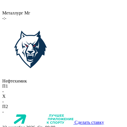
Металлург Мг
-:-
Нефтехимик
П1
-
X
-
П2
-
Сделать ставку