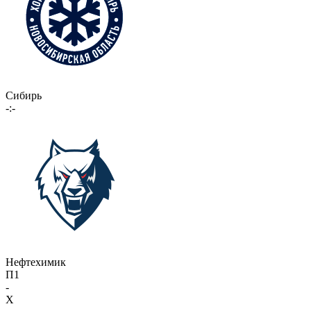
Сибирь
-:-
Нефтехимик
П1
-
X