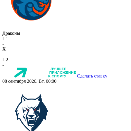
Драконы
П1
-
X
-
П2
-
Сделать ставку
08 сентября 2026, Вт, 00:00