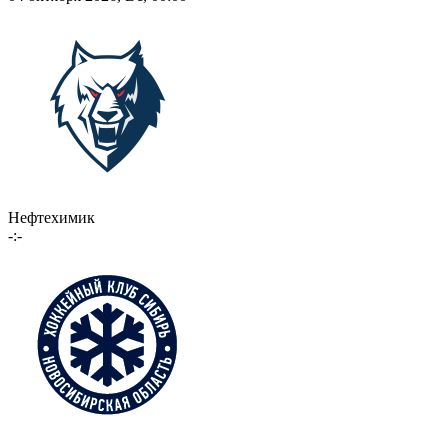
Нефтехимик
-:-