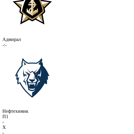
Адмирал
-:-
Нефтехимик
П1
-
X
-