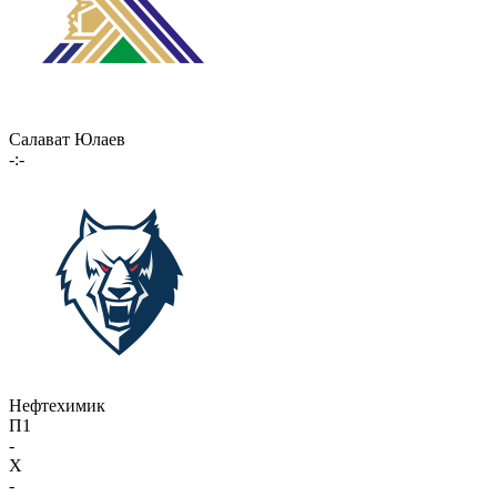
Салават Юлаев
-:-
Нефтехимик
П1
-
X
-