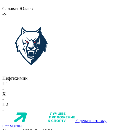
Салават Юлаев
-:-
Нефтехимик
П1
-
X
-
П2
-
Сделать ставку
все матчи