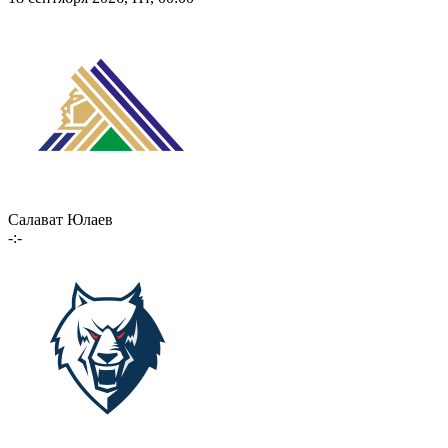
Салават Юлаев
-:-