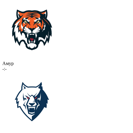
Амур
-:-