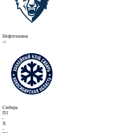
Нефтехимик
-:-
Сибирь
П1
-
X
-