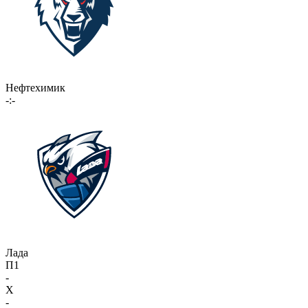
Нефтехимик
-:-
Лада
П1
-
X
-