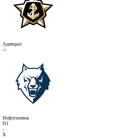
Адмирал
-:-
Нефтехимик
П1
-
X