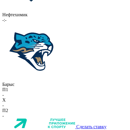
Нефтехимик
-:-
Барыс
П1
-
X
-
П2
-
Сделать ставку