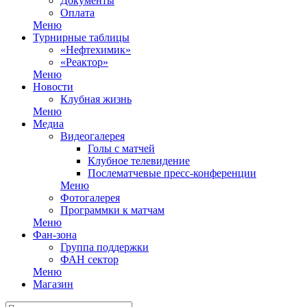
Документы
Оплата
Меню
Турнирные таблицы
«Нефтехимик»
«Реактор»
Меню
Новости
Клубная жизнь
Меню
Медиа
Видеогалерея
Голы с матчей
Клубное телевидение
Послематчевые пресс-конференции
Меню
Фотогалерея
Программки к матчам
Меню
Фан-зона
Группа поддержки
ФАН сектор
Меню
Магазин