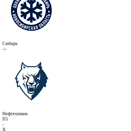
Сибирь
-:-
Нефтехимик
П1
-
X