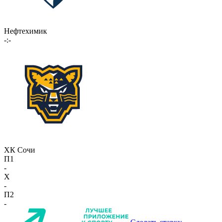
Нефтехимик
-:-
ХК Сочи
П1
-
X
-
П2
-