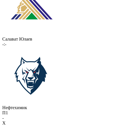
Салават Юлаев
-:-
Нефтехимик
П1
-
X