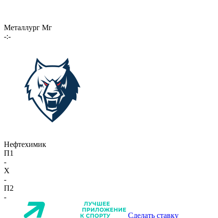
Металлург Мг
-:-
Нефтехимик
П1
-
X
-
П2
-
Сделать ставку