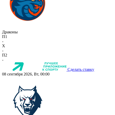
Драконы
П1
-
X
-
П2
-
Сделать ставку
08 сентября 2026, Вт, 00:00