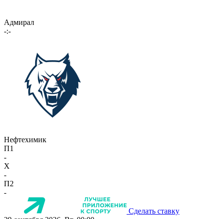
Адмирал
-:-
Нефтехимик
П1
-
X
-
П2
-
Сделать ставку