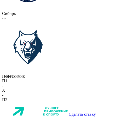
Сибирь
-:-
Нефтехимик
П1
-
X
-
П2
-
Сделать ставку