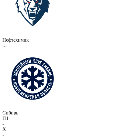
Нефтехимик
-:-
Сибирь
П1
-
X
-