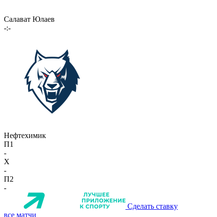
Салават Юлаев
-:-
Нефтехимик
П1
-
X
-
П2
-
Сделать ставку
все матчи