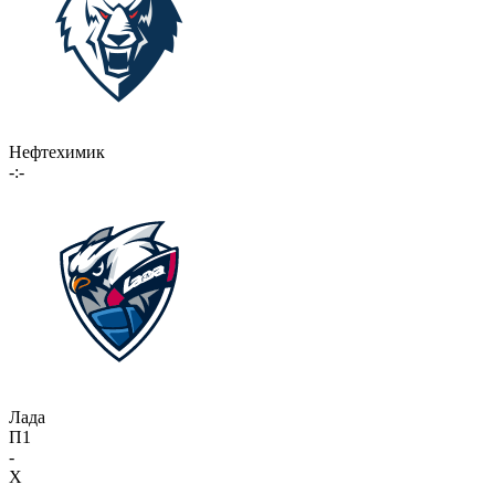
Нефтехимик
-:-
Лада
П1
-
X