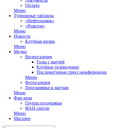
Документы
Оплата
Меню
Турнирные таблицы
«Нефтехимик»
«Реактор»
Меню
Новости
Клубная жизнь
Меню
Медиа
Видеогалерея
Голы с матчей
Клубное телевидение
Послематчевые пресс-конференции
Меню
Фотогалерея
Программки к матчам
Меню
Фан-зона
Группа поддержки
ФАН сектор
Меню
Магазин