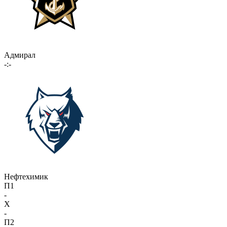
Адмирал
-:-
Нефтехимик
П1
-
X
-
П2