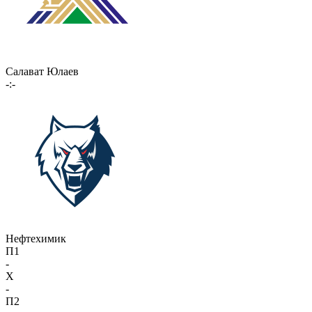
Салават Юлаев
-:-
Нефтехимик
П1
-
X
-
П2