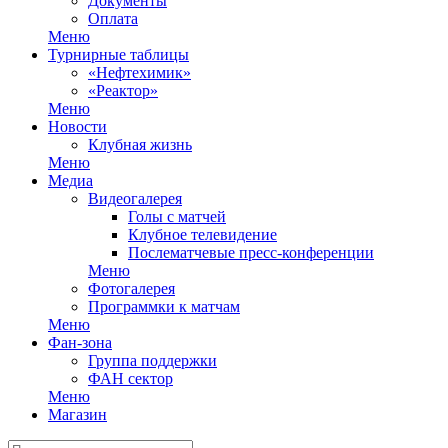
Документы
Оплата
Меню
Турнирные таблицы
«Нефтехимик»
«Реактор»
Меню
Новости
Клубная жизнь
Меню
Медиа
Видеогалерея
Голы с матчей
Клубное телевидение
Послематчевые пресс-конференции
Меню
Фотогалерея
Программки к матчам
Меню
Фан-зона
Группа поддержки
ФАН сектор
Меню
Магазин