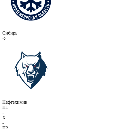
Сибирь
-:-
Нефтехимик
П1
-
X
-
П2