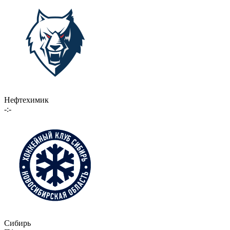
Нефтехимик
-:-
Сибирь