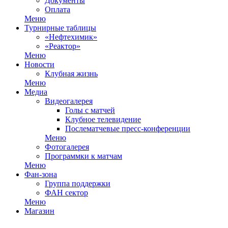
Документы
Оплата
Меню
Турнирные таблицы
«Нефтехимик»
«Реактор»
Меню
Новости
Клубная жизнь
Меню
Медиа
Видеогалерея
Голы с матчей
Клубное телевидение
Послематчевые пресс-конференции
Меню
Фотогалерея
Программки к матчам
Меню
Фан-зона
Группа поддержки
ФАН сектор
Меню
Магазин