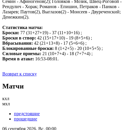
Семин - Афиногенов(2); Головков - Мозик, Швец-Роговой -
Рендулич - Хорак; Романов - Епишин, Петраков - Панков -
Лазарев; Паутов(2), Выглазов(2) - Моисеев - Двуреченский;
Денежкин(2).
Статистика матча:
Броски:
77 (31+27+19) - 37 (11+10+16) ;
Броски в створ:
42 (15+17+10) - 19 (8+5+6) ;
Вбрасывания:
42 (21+13+8) - 17 (5+6+6) ;
Блокированные броски:
8 (1+2+5) - 20 (10+5+5) ;
Силовые приемы:
21 (10+7+4) - 18 (7+7+4) ;
Время в атаке:
16:53-08:01.
Возврат к списку
Матчи
кхл
мхл
предстоящие
прошедшие
06 сентября 2026, Вс, 00:00