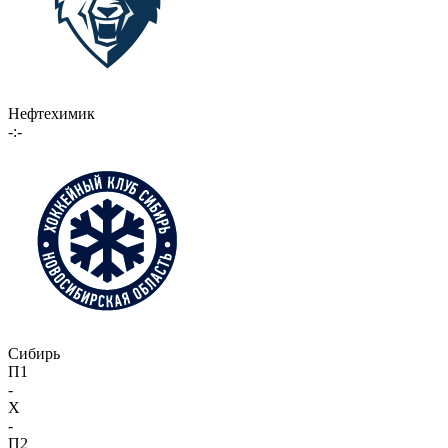
Нефтехимик
-:-
Сибирь
П1
-
X
-
П2