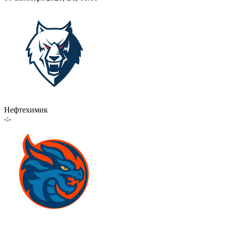
Нефтехимик
-:-