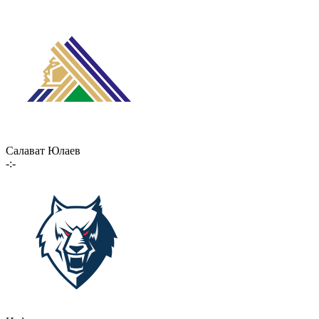
Салават Юлаев
-:-