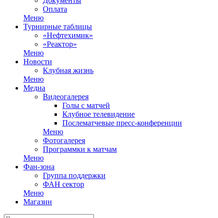
Документы
Оплата
Меню
Турнирные таблицы
«Нефтехимик»
«Реактор»
Меню
Новости
Клубная жизнь
Меню
Медиа
Видеогалерея
Голы с матчей
Клубное телевидение
Послематчевые пресс-конференции
Меню
Фотогалерея
Программки к матчам
Меню
Фан-зона
Группа поддержки
ФАН сектор
Меню
Магазин