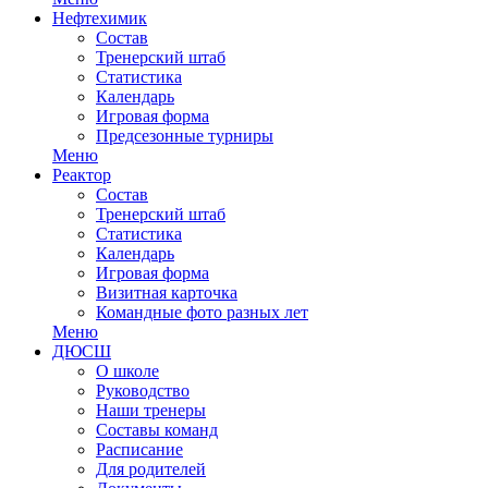
Нефтехимик
Состав
Тренерский штаб
Статистика
Календарь
Игровая форма
Предсезонные турниры
Меню
Реактор
Состав
Тренерский штаб
Статистика
Календарь
Игровая форма
Визитная карточка
Командные фото разных лет
Меню
ДЮСШ
О школе
Руководство
Наши тренеры
Составы команд
Расписание
Для родителей