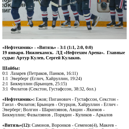
«Нефтехимик» - «Витязь» - 3:1 (1:1, 2:0, 0:0)
19 января. Нижнекамск. ЛД «Нефтехим Арена». Главные
судьи: Артур Кулев, Сергей Кулаков.
Шайбы:
0:1 Лазарев (Петраков, Панков, 16:11)
1:1 Эверберг (Еглич, Хайруллин, 19:24)
2:1 Бикмуллин (Брынцев, 25:15)
3:1 Филатов (Секстон, Густафссон, 38:32, бол.)
«Нефтехимик»:
Ежов; Пиганович - Густафссон, Секстон -
Ганзл - Филатов; Брынцев - Огурцов, Хайруллин - Еглич -
Эверберг; Волгин - Шарипзянов, Авцин - Якимов -
Бикмуллин; Фазылзянов , Порядин - Куликов - Аркалов
«Витязь»(12):
Самонов, Воронков - Семенов(4), Макеев -