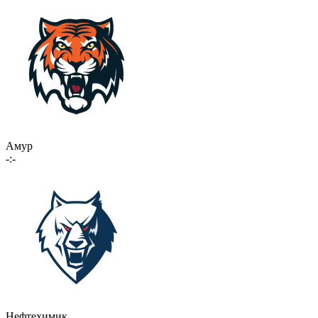
Амур
-:-
Нефтехимик