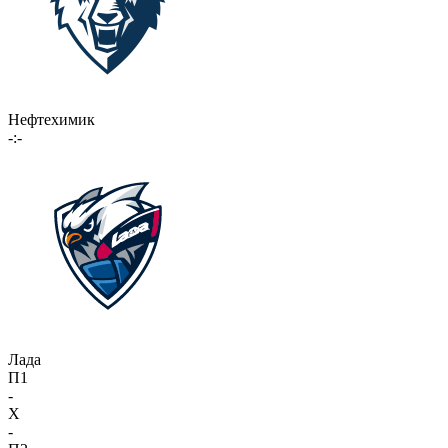
Нефтехимик
-:-
Лада
П1
-
X
-