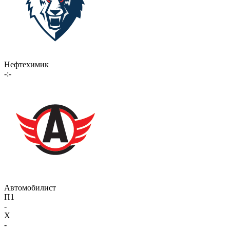
Нефтехимик
-:-
Автомобилист
П1
-
X
-