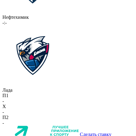
Нефтехимик
-:-
Лада
П1
-
X
-
П2
-
Сделать ставку