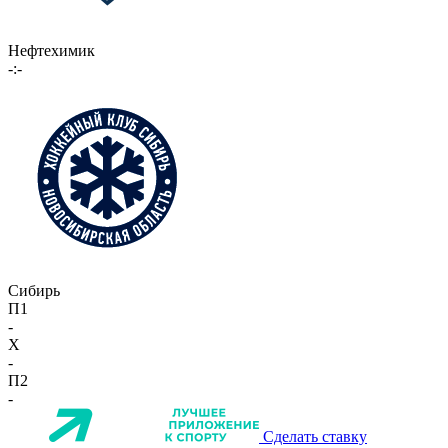
Нефтехимик
-:-
Сибирь
П1
-
X
-
П2
-
Сделать ставку