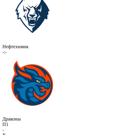
Нефтехимик
-:-
Драконы
П1
-