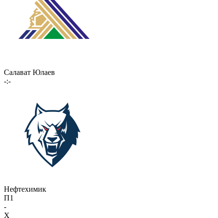
Салават Юлаев
-:-
Нефтехимик
П1
-
X