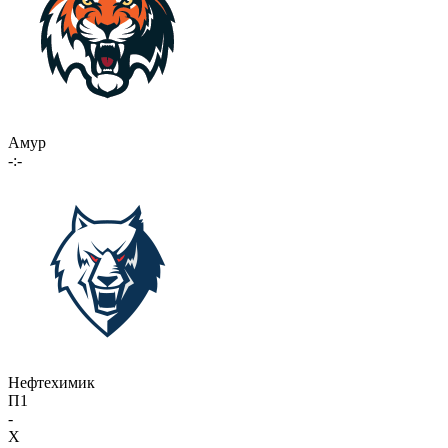
Амур
-:-
Нефтехимик
П1
-
X