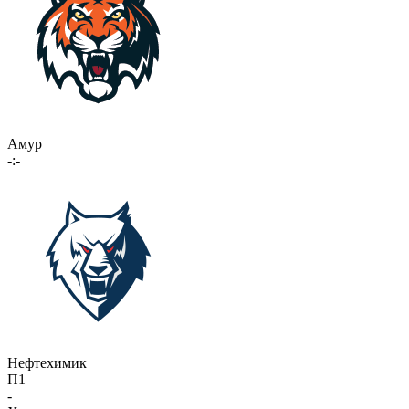
Амур
-:-
Нефтехимик
П1
-