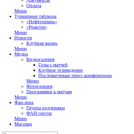
Документы
Оплата
Меню
Турнирные таблицы
«Нефтехимик»
«Реактор»
Меню
Новости
Клубная жизнь
Меню
Медиа
Видеогалерея
Голы с матчей
Клубное телевидение
Послематчевые пресс-конференции
Меню
Фотогалерея
Программки к матчам
Меню
Фан-зона
Группа поддержки
ФАН сектор
Меню
Магазин