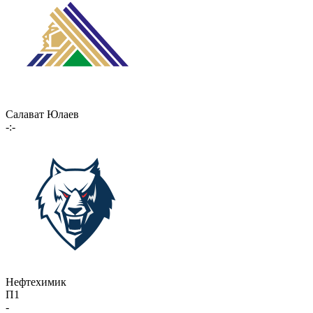
Салават Юлаев
-:-
Нефтехимик
П1
-