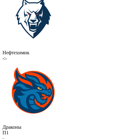
Нефтехимик
-:-
Драконы
П1
-