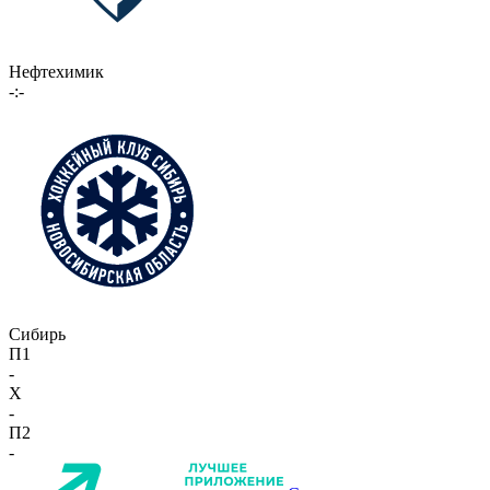
Нефтехимик
-:-
Сибирь
П1
-
X
-
П2
-