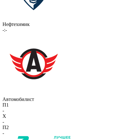
Нефтехимик
-:-
Автомобилист
П1
-
X
-
П2
-