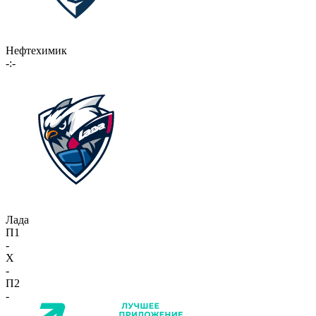
Нефтехимик
-:-
Лада
П1
-
X
-
П2
-