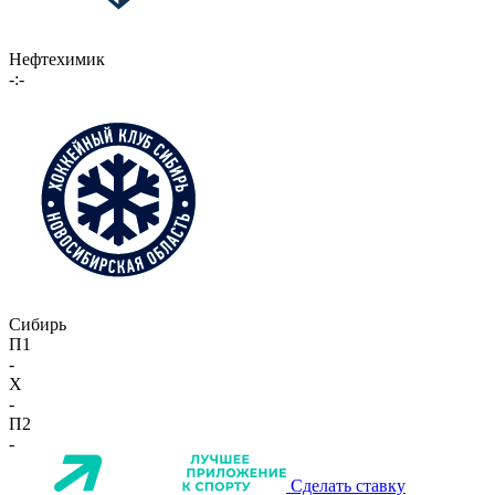
Нефтехимик
-:-
Сибирь
П1
-
X
-
П2
-
Сделать ставку