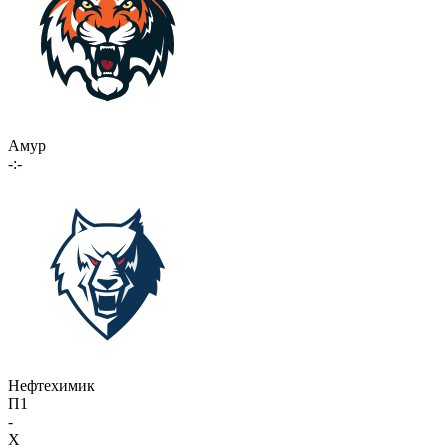
Амур
-:-
Нефтехимик
П1
-
X