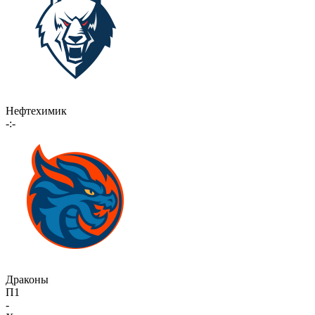
Нефтехимик
-:-
Драконы
П1
-