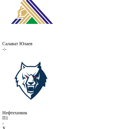
Салават Юлаев
-:-
Нефтехимик
П1
-
X