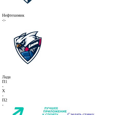
Нефтехимик
-:-
Лада
П1
-
X
-
П2
-
Сделать ставку