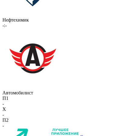
Нефтехимик
-:-
Автомобилист
П1
-
X
-
П2
-