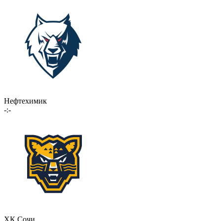
Нефтехимик
-:-
ХК Сочи