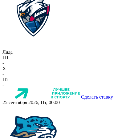
Лада
П1
-
X
-
П2
-
Сделать ставку
25 сентября 2026, Пт, 00:00