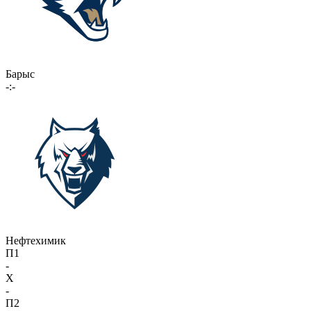
Барыс
-:-
Нефтехимик
П1
-
X
-
П2