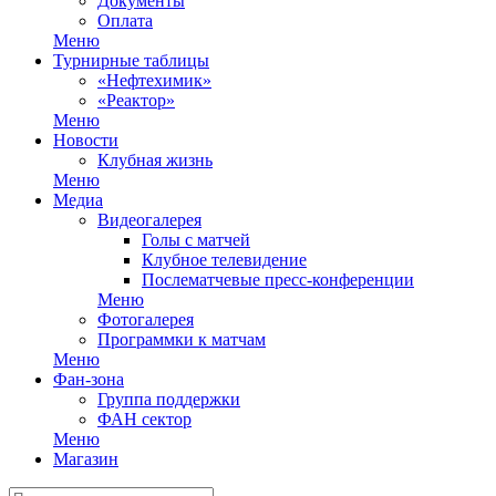
Документы
Оплата
Меню
Турнирные таблицы
«Нефтехимик»
«Реактор»
Меню
Новости
Клубная жизнь
Меню
Медиа
Видеогалерея
Голы с матчей
Клубное телевидение
Послематчевые пресс-конференции
Меню
Фотогалерея
Программки к матчам
Меню
Фан-зона
Группа поддержки
ФАН сектор
Меню
Магазин