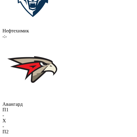
Нефтехимик
-:-
Авангард
П1
-
X
-
П2