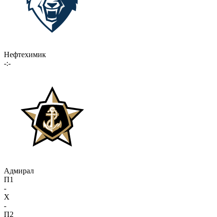
Нефтехимик
-:-
Адмирал
П1
-
X
-
П2