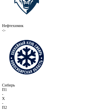
Нефтехимик
-:-
Сибирь
П1
-
X
-
П2