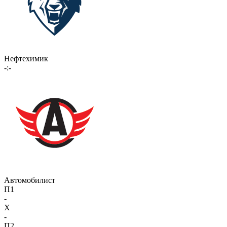
Нефтехимик
-:-
Автомобилист
П1
-
X
-
П2