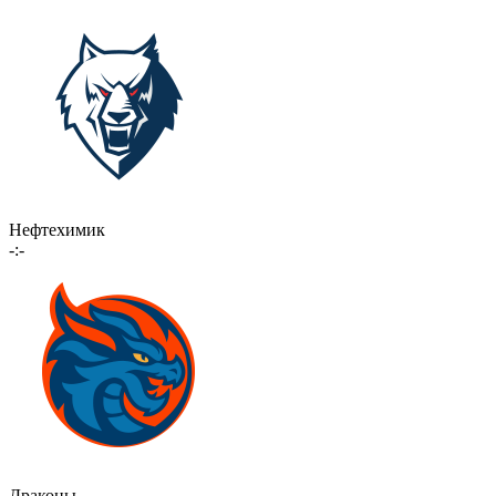
Нефтехимик
-:-
Драконы