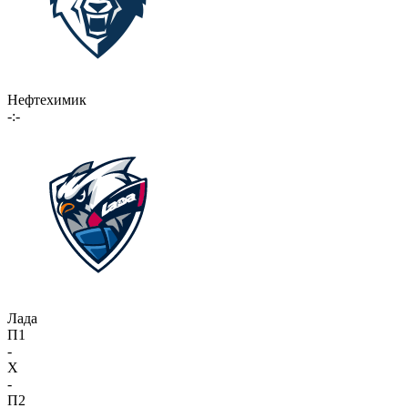
Нефтехимик
-:-
Лада
П1
-
X
-
П2