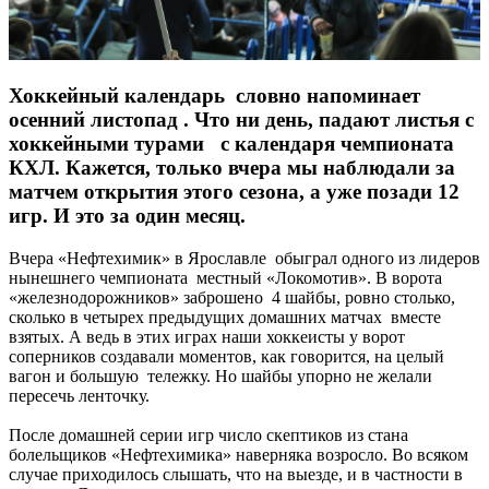
Хоккейный календарь словно напоминает
осенний листопад . Что ни день, падают листья с
хоккейными турами с календаря чемпионата
КХЛ. Кажется, только вчера мы наблюдали за
матчем открытия этого сезона, а уже позади 12
игр. И это за один месяц.
Вчера «Нефтехимик» в Ярославле обыграл одного из лидеров
нынешнего чемпионата местный «Локомотив». В ворота
«железнодорожников» заброшено 4 шайбы, ровно столько,
сколько в четырех предыдущих домашних матчах вместе
взятых. А ведь в этих играх наши хоккеисты у ворот
соперников создавали моментов, как говорится, на целый
вагон и большую тележку. Но шайбы упорно не желали
пересечь ленточку.
После домашней серии игр число скептиков из стана
болельщиков «Нефтехимика» наверняка возросло. Во всяком
случае приходилось слышать, что на выезде, и в частности в