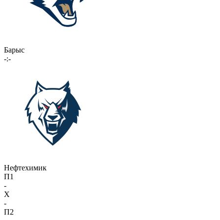
Барыс
-:-
Нефтехимик
П1
-
X
-
П2