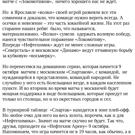
матче с «Локомотивом», ничего хорошего нас не ждет.
Но в Ярославле «волки» своей игрой развеяли все эти
сомнения и доказали, что команде нужно верить всегда. А
осечки и невезение – это часть хоккейной жизни. На этот раз
старание наших ребят было, что называется,
материализовано. «Волки» сумели одержать волевую победу,
нанеся чувствительное поражение «Локомотиву».
Впереди «Нефтехимик» ждут не менее сложные игры.
«Северсталь» и московское «Динамо» ведут отчаянную борьбу
за кубковую «восьмерку».
Но перенесемся на домашнюю серию, которая начнется 9
октября матчем с московским «Спартаком», с командой, не
нуждающейся в представлении, командой народной. Не
случайно у него есть болельщики везде, в каждом населенном
пункте. И во вторник во время матча у москвичей будет
мощная поддержка в виде болельщиков, которые приедут не
только из столицы, но и из окрестных городов и сел.
В турнирной таблице «Спартак» находится в зоне плей-офф.
Но любое очко для него на весь золота, впрочем, как и для
«Нефтехимика». Значит на матче скучно не будет. Так что,
друзья, приходите на «Нефтехим Арену» 9 октября.
Напоминаем, что игра начнется не в 19 часов, как обычно, а в