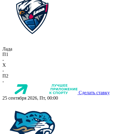
Лада
П1
-
X
-
П2
-
Сделать ставку
25 сентября 2026, Пт, 00:00