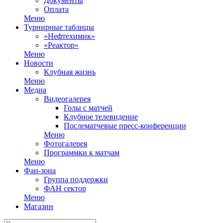
Документы
Оплата
Меню
Турнирные таблицы
«Нефтехимик»
«Реактор»
Меню
Новости
Клубная жизнь
Меню
Медиа
Видеогалерея
Голы с матчей
Клубное телевидение
Послематчевые пресс-конференции
Меню
Фотогалерея
Программки к матчам
Меню
Фан-зона
Группа поддержки
ФАН сектор
Меню
Магазин