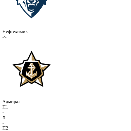
Нефтехимик
-:-
Адмирал
П1
-
X
-
П2