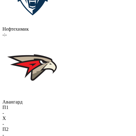
Нефтехимик
-:-
Авангард
П1
-
X
-
П2
-