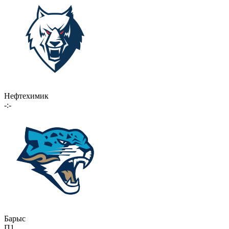
Нефтехимик
-:-
Барыс
П1