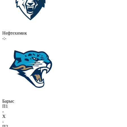
Нефтехимик
-:-
Барыс
П1
-
X
-
П2