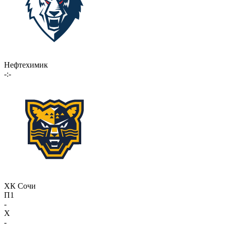
Нефтехимик
-:-
ХК Сочи
П1
-
X
-