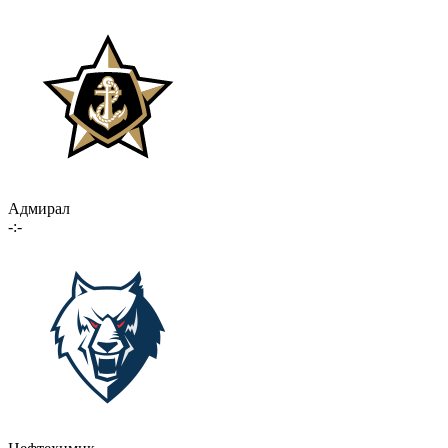
Адмирал
-:-