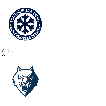
Сибирь
-:-