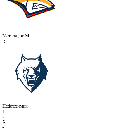
Металлург Мг
-:-
Нефтехимик
П1
-
X
-