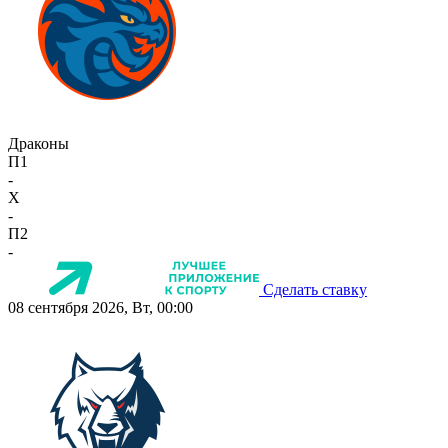
Драконы
П1
-
X
-
П2
-
Сделать ставку
08 сентября 2026, Вт, 00:00