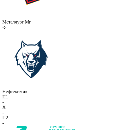
Металлург Мг
-:-
Нефтехимик
П1
-
X
-
П2
-