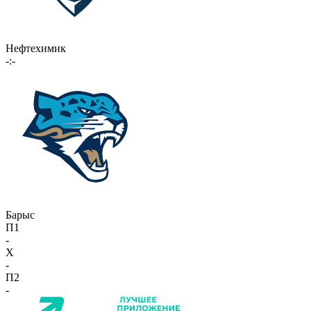
Нефтехимик
-:-
Барыс
П1
-
X
-
П2
-