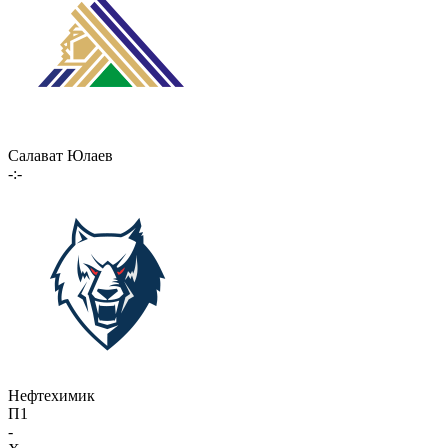
Салават Юлаев
-:-
Нефтехимик
П1
-