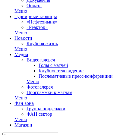
Документы
Оплата
Меню
Турнирные таблицы
«Нефтехимик»
«Реактор»
Меню
Новости
Клубная жизнь
Меню
Медиа
Видеогалерея
Голы с матчей
Клубное телевидение
Послематчевые пресс-конференции
Меню
Фотогалерея
Программки к матчам
Меню
Фан-зона
Группа поддержки
ФАН сектор
Меню
Магазин