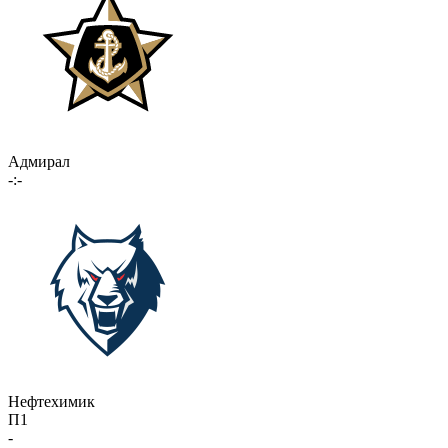
Адмирал
-:-
Нефтехимик
П1
-