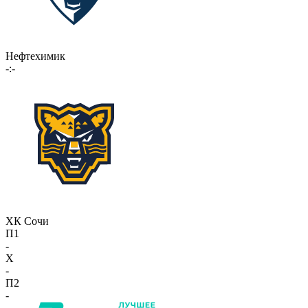
Нефтехимик
-:-
ХК Сочи
П1
-
X
-
П2
-