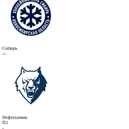
Сибирь
-:-
Нефтехимик
П1
-