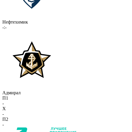
Нефтехимик
-:-
Адмирал
П1
-
X
-
П2
-