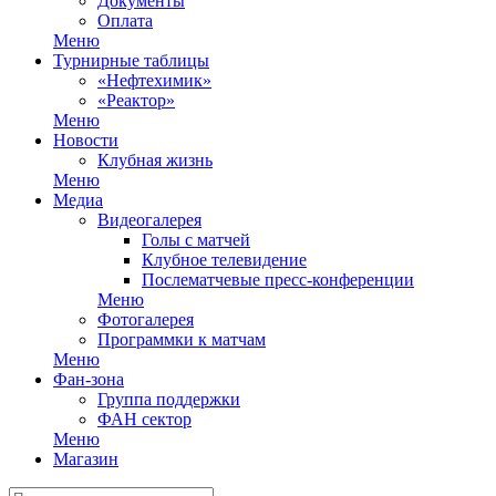
Документы
Оплата
Меню
Турнирные таблицы
«Нефтехимик»
«Реактор»
Меню
Новости
Клубная жизнь
Меню
Медиа
Видеогалерея
Голы с матчей
Клубное телевидение
Послематчевые пресс-конференции
Меню
Фотогалерея
Программки к матчам
Меню
Фан-зона
Группа поддержки
ФАН сектор
Меню
Магазин