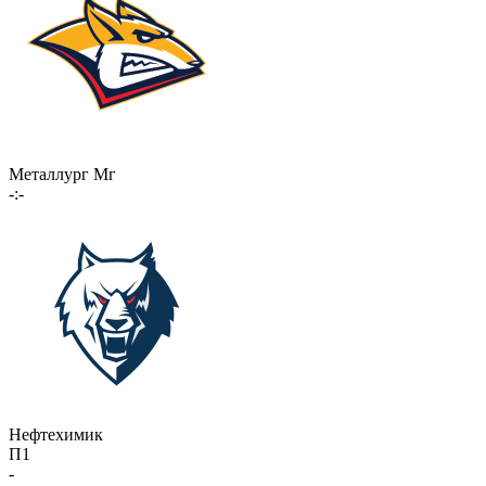
Металлург Мг
-:-
Нефтехимик
П1
-