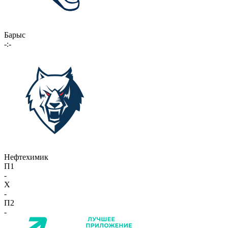
Барыс
-:-
Нефтехимик
П1
-
X
-
П2
-