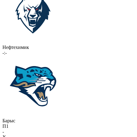
Нефтехимик
-:-
Барыс
П1
-