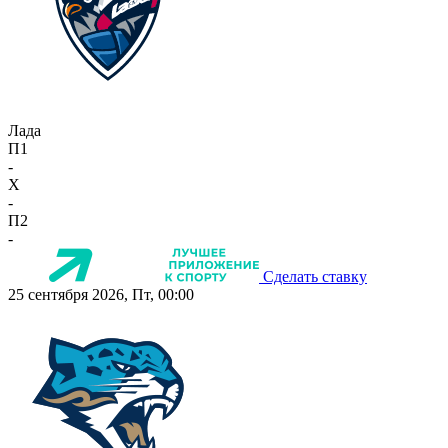
Лада
П1
-
X
-
П2
-
Сделать ставку
25 сентября 2026, Пт, 00:00