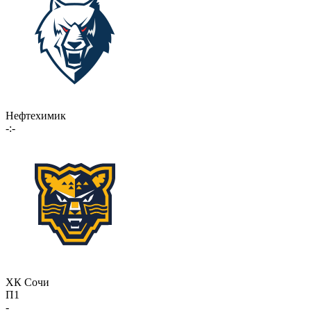
Нефтехимик
-:-
ХК Сочи
П1
-