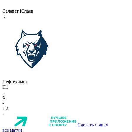
Салават Юлаев
-:-
Нефтехимик
П1
-
X
-
П2
-
Сделать ставку
все матчи