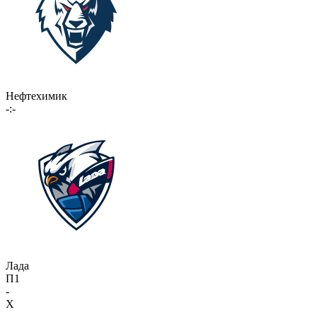
Нефтехимик
-:-
Лада
П1
-
X
-