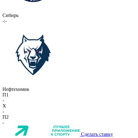
Сибирь
-:-
Нефтехимик
П1
-
X
-
П2
-
Сделать ставку