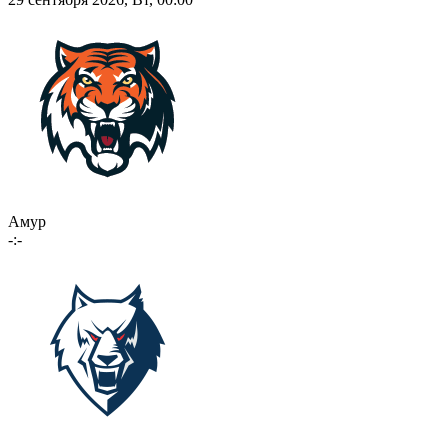
Амур
-:-