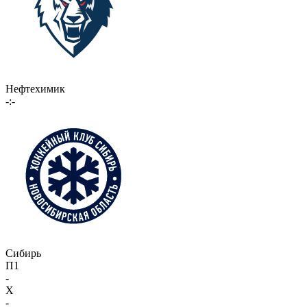
Нефтехимик
-:-
Сибирь
П1
-
X
-