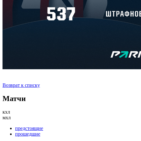
Возврат к списку
Матчи
кхл
мхл
предстоящие
прошедшие