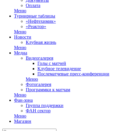
Документы
Оплата
Меню
Турнирные таблицы
«Нефтехимик»
«Реактор»
Меню
Новости
Клубная жизнь
Меню
Медиа
Видеогалерея
Голы с матчей
Клубное телевидение
Послематчевые пресс-конференции
Меню
Фотогалерея
Программки к матчам
Меню
Фан-зона
Группа поддержки
ФАН сектор
Меню
Магазин