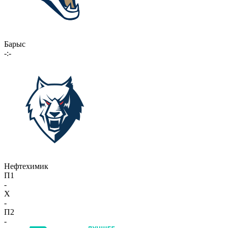
Барыс
-:-
Нефтехимик
П1
-
X
-
П2
-