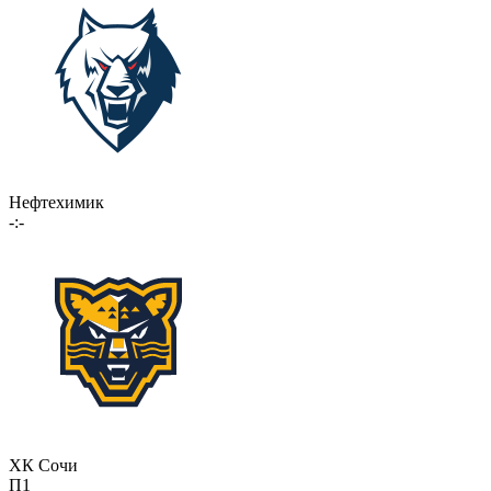
Нефтехимик
-:-
ХК Сочи
П1