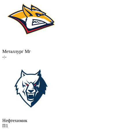
Металлург Мг
-:-
Нефтехимик
П1