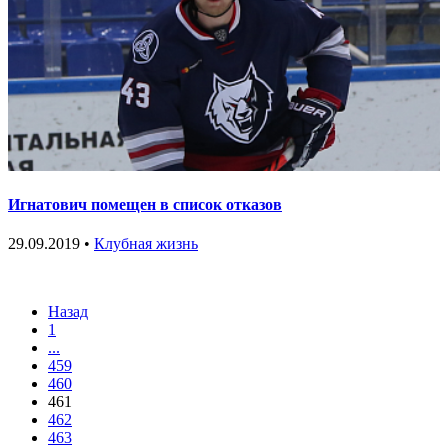
Игнатович помещен в список отказов
29.09.2019 •
Клубная жизнь
Назад
1
...
459
460
461
462
463