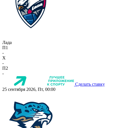
Лада
П1
-
X
-
П2
-
Сделать ставку
25 сентября 2026, Пт, 00:00