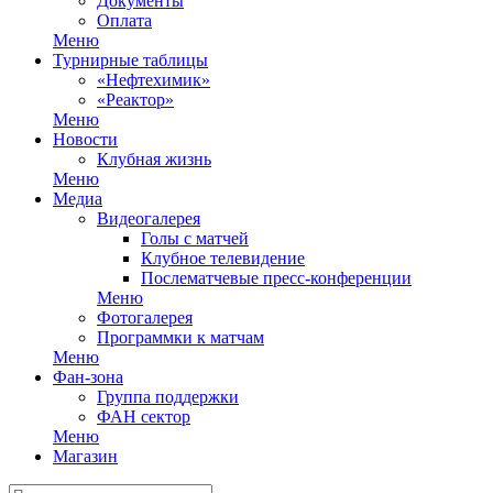
Документы
Оплата
Меню
Турнирные таблицы
«Нефтехимик»
«Реактор»
Меню
Новости
Клубная жизнь
Меню
Медиа
Видеогалерея
Голы с матчей
Клубное телевидение
Послематчевые пресс-конференции
Меню
Фотогалерея
Программки к матчам
Меню
Фан-зона
Группа поддержки
ФАН сектор
Меню
Магазин