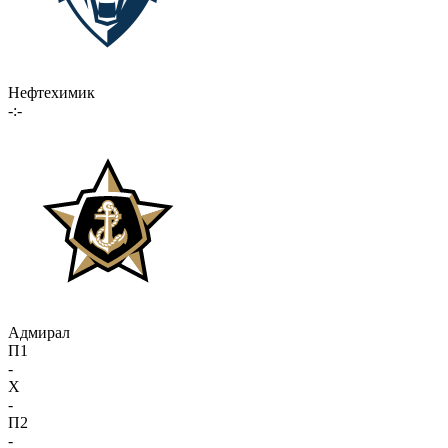
Нефтехимик
-:-
Адмирал
П1
-
X
-
П2
-