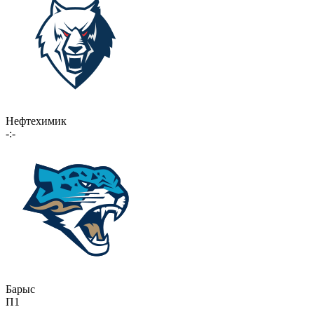
Нефтехимик
-:-
Барыс
П1