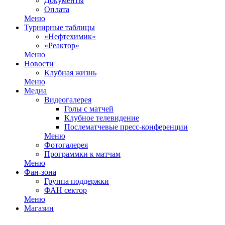
Документы
Оплата
Меню
Турнирные таблицы
«Нефтехимик»
«Реактор»
Меню
Новости
Клубная жизнь
Меню
Медиа
Видеогалерея
Голы с матчей
Клубное телевидение
Послематчевые пресс-конференции
Меню
Фотогалерея
Программки к матчам
Меню
Фан-зона
Группа поддержки
ФАН сектор
Меню
Магазин