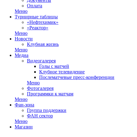
Документы
Оплата
Меню
Турнирные таблицы
«Нефтехимик»
«Реактор»
Меню
Новости
Клубная жизнь
Меню
Медиа
Видеогалерея
Голы с матчей
Клубное телевидение
Послематчевые пресс-конференции
Меню
Фотогалерея
Программки к матчам
Меню
Фан-зона
Группа поддержки
ФАН сектор
Меню
Магазин