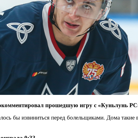
омментировал прошедшую игру с «Куньлунь РС» 
елось бы извиниться перед болельщиками. Дома такие в
роиграла 0:3?