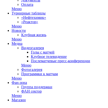
Документы
Оплата
Меню
Турнирные таблицы
«Нефтехимик»
«Реактор»
Меню
Новости
Клубная жизнь
Меню
Медиа
Видеогалерея
Голы с матчей
Клубное телевидение
Послематчевые пресс-конференции
Меню
Фотогалерея
Программки к матчам
Меню
Фан-зона
Группа поддержки
ФАН сектор
Меню
Магазин