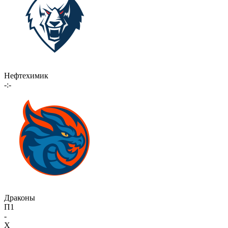
Нефтехимик
-:-
Драконы
П1
-
X