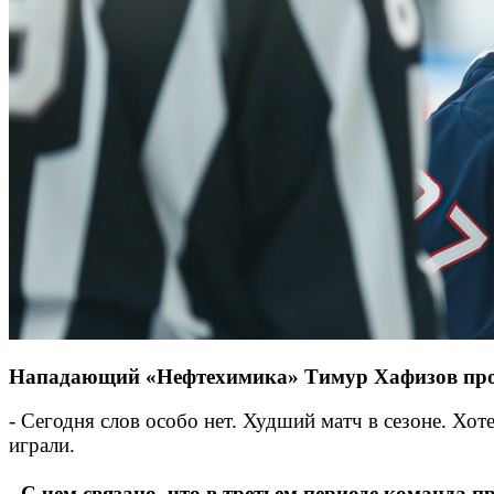
Нападающий «Нефтехимика» Тимур Хафизов прок
- Сегодня слов особо нет. Худший матч в сезоне. Хот
играли.
- С чем связано, что в третьем периоде команда п