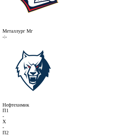
Металлург Мг
-:-
Нефтехимик
П1
-
X
-
П2