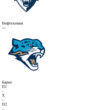
Нефтехимик
-:-
Барыс
П1
-
X
-
П2
-