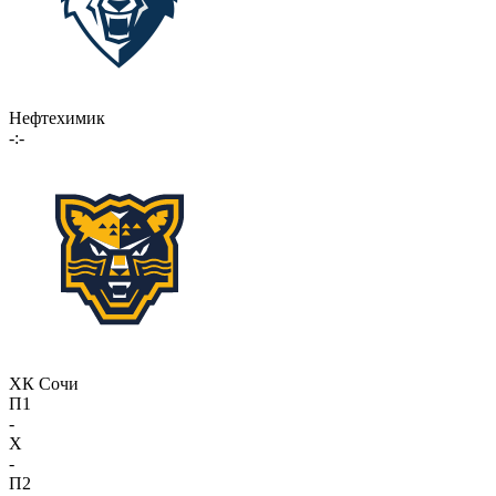
Нефтехимик
-:-
ХК Сочи
П1
-
X
-
П2