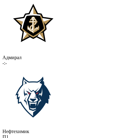
Адмирал
-:-
Нефтехимик
П1