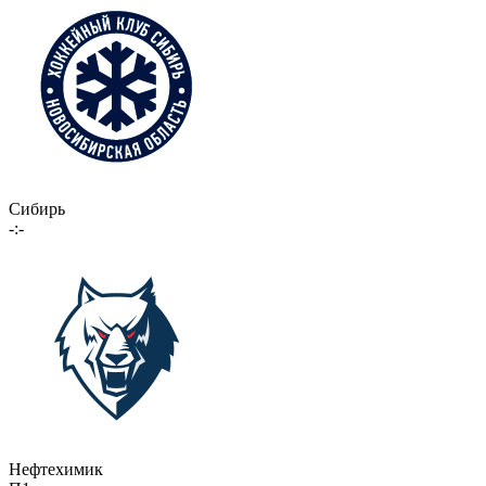
Сибирь
-:-
Нефтехимик