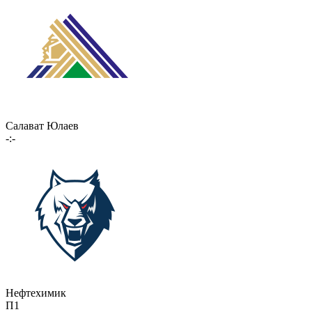
Салават Юлаев
-:-
Нефтехимик
П1