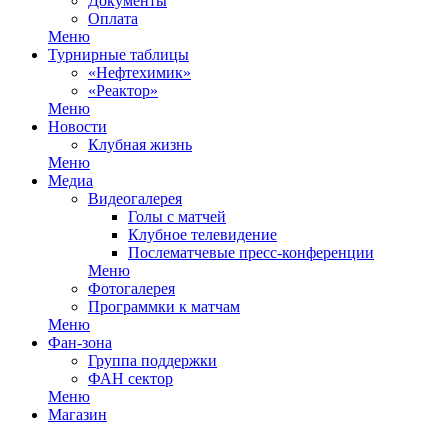
Документы
Оплата
Меню
Турнирные таблицы
«Нефтехимик»
«Реактор»
Меню
Новости
Клубная жизнь
Меню
Медиа
Видеогалерея
Голы с матчей
Клубное телевидение
Послематчевые пресс-конференции
Меню
Фотогалерея
Программки к матчам
Меню
Фан-зона
Группа поддержки
ФАН сектор
Меню
Магазин