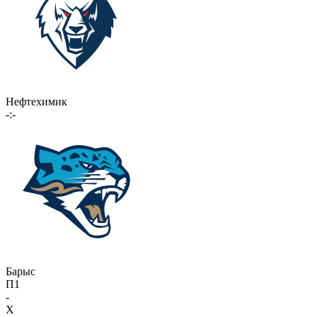
Нефтехимик
-:-
Барыс
П1
-
X