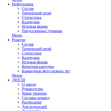
Нефтехимик
Состав
Тренерский штаб
Статистика
Календарь
Игровая форма
Предсезонные турниры
Меню
Реактор
Состав
Тренерский штаб
Статистика
Календарь
Игровая форма
Визитная карточка
Командные фото разных лет
Меню
ДЮСШ
О школе
Руководство
Наши тренеры
Составы команд
Расписание
Для родителей