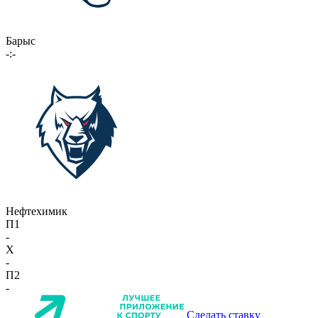
Барыс
-:-
Нефтехимик
П1
-
X
-
П2
-
Сделать ставку