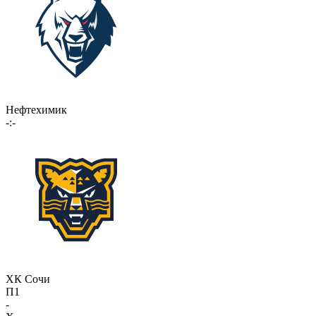
Нефтехимик
-:-
ХК Сочи
П1
-