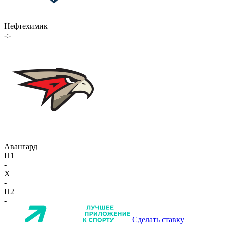
Нефтехимик
-:-
Авангард
П1
-
X
-
П2
-
Сделать ставку