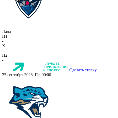
Лада
П1
-
X
-
П2
-
Сделать ставку
25 сентября 2026, Пт, 00:00