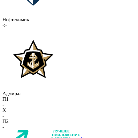
Нефтехимик
-:-
Адмирал
П1
-
X
-
П2
-