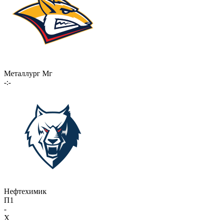
Металлург Мг
-:-
Нефтехимик
П1
-
X