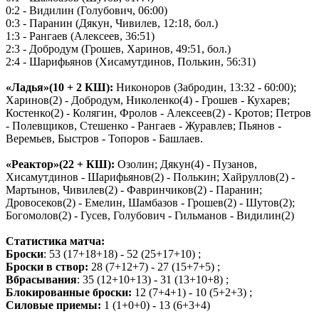
0:2 - Видилин (Голубович, 06:00)
0:3 - Паранин (Дякун, Чивилев, 12:18, бол.)
1:3 - Рангаев (Алексеев, 36:51)
2:3 - Добродум (Грошев, Харинов, 49:51, бол.)
2:4 - Шарифьянов (Хисамутдинов, Полькин, 56:31)
«Ладья»(10 + 2 КШ):
Никоноров (Забродин, 13:32 - 60:00);
Харинов(2) - Добродум, Николенко(4) - Грошев - Кухарев;
Костенко(2) - Колягин, Фролов - Алексеев(2) - Кротов; Петров
- Полевщиков, Стешенко - Рангаев - Журавлев; Пьянов -
Веремьев, Быстров - Топоров - Башлаев.
«Реактор»(22 + КШ):
Озолин; Дякун(4) - Пузанов,
Хисамутдинов - Шарифьянов(2) - Полькин; Хайруллов(2) -
Мартынов, Чивилев(2) - Фавринчиков(2) - Паранин;
Дровосеков(2) - Емелин, Шамбазов - Грошев(2) - Шутов(2);
Богомолов(2) - Гусев, Голубович - Гильманов - Видилин(2)
Статистика матча:
Броски
: 53 (17+18+18) - 52 (25+17+10) ;
Броски в створ:
28 (7+12+7) - 27 (15+7+5) ;
Вбрасывания
: 35 (12+10+13) - 31 (13+10+8) ;
Блокированные броски:
12 (7+4+1) - 10 (5+2+3) ;
Силовые приемы:
1 (1+0+0) - 13 (6+3+4)