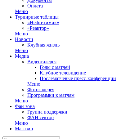
Документы
Оплата
Меню
Турнирные таблицы
«Нефтехимик»
«Реактор»
Меню
Новости
Клубная жизнь
Меню
Медиа
Видеогалерея
Голы с матчей
Клубное телевидение
Послематчевые пресс-конференции
Меню
Фотогалерея
Программки к матчам
Меню
Фан-зона
Группа поддержки
ФАН сектор
Меню
Магазин