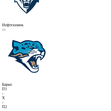
Нефтехимик
-:-
Барыс
П1
-
X
-
П2