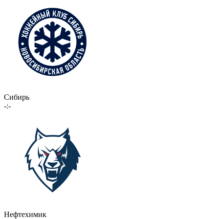
Сибирь
-:-
Нефтехимик