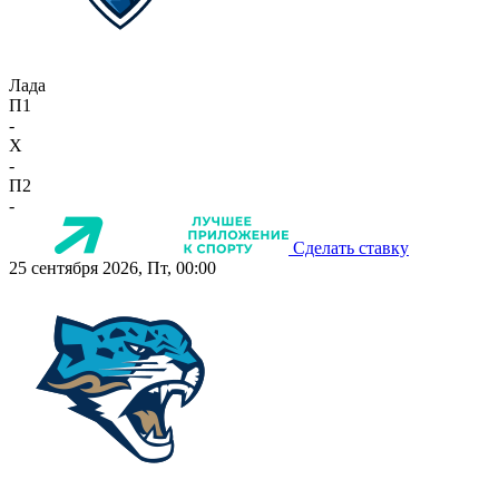
Лада
П1
-
X
-
П2
-
Сделать ставку
25 сентября 2026, Пт, 00:00