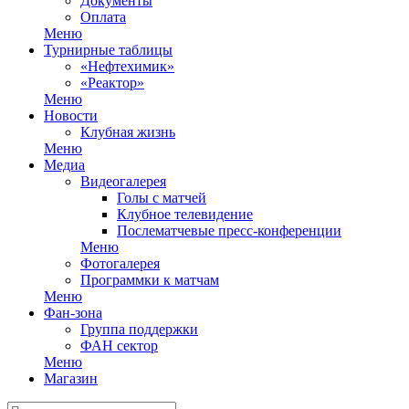
Документы
Оплата
Меню
Турнирные таблицы
«Нефтехимик»
«Реактор»
Меню
Новости
Клубная жизнь
Меню
Медиа
Видеогалерея
Голы с матчей
Клубное телевидение
Послематчевые пресс-конференции
Меню
Фотогалерея
Программки к матчам
Меню
Фан-зона
Группа поддержки
ФАН сектор
Меню
Магазин