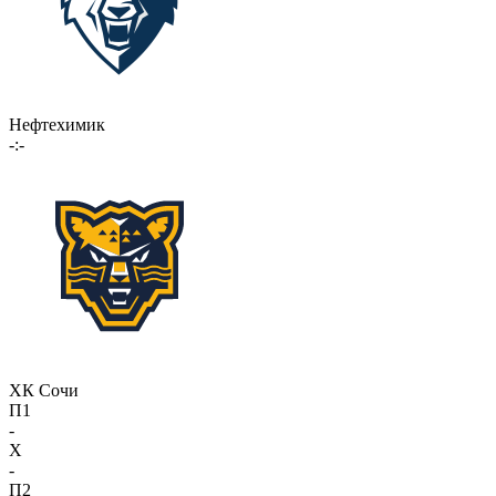
Нефтехимик
-:-
ХК Сочи
П1
-
X
-
П2