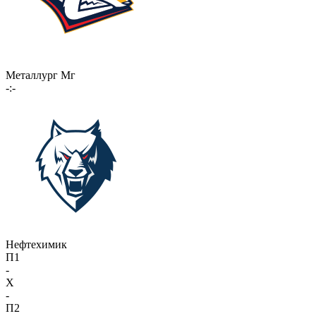
Металлург Мг
-:-
Нефтехимик
П1
-
X
-
П2