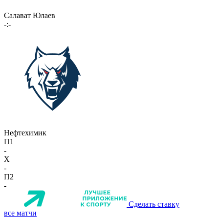
Салават Юлаев
-:-
Нефтехимик
П1
-
X
-
П2
-
Сделать ставку
все матчи