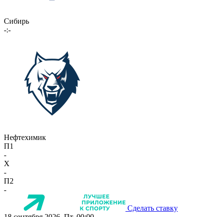
Сибирь
-:-
Нефтехимик
П1
-
X
-
П2
-
Сделать ставку
18 сентября 2026, Пт, 00:00