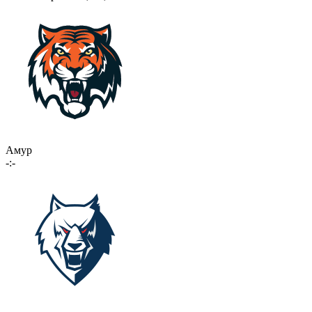
Амур
-:-