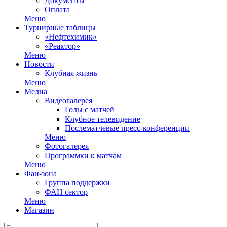
Документы
Оплата
Меню
Турнирные таблицы
«Нефтехимик»
«Реактор»
Меню
Новости
Клубная жизнь
Меню
Медиа
Видеогалерея
Голы с матчей
Клубное телевидение
Послематчевые пресс-конференции
Меню
Фотогалерея
Программки к матчам
Меню
Фан-зона
Группа поддержки
ФАН сектор
Меню
Магазин