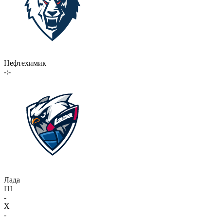
Нефтехимик
-:-
Лада
П1
-
X
-