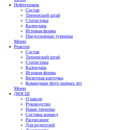
Нефтехимик
Состав
Тренерский штаб
Статистика
Календарь
Игровая форма
Предсезонные турниры
Меню
Реактор
Состав
Тренерский штаб
Статистика
Календарь
Игровая форма
Визитная карточка
Командные фото разных лет
Меню
ДЮСШ
О школе
Руководство
Наши тренеры
Составы команд
Расписание
Для родителей