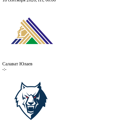
Салават Юлаев
-:-