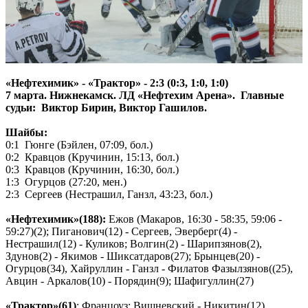
«Нефтехимик» - «Трактор» - 2:3 (0:3, 1:0, 1:0)
7 марта. Нижнекамск. ЛД «Нефтехим Арена». Главные
судьи: Виктор Бирин, Виктор Гашилов.
Шайбы:
0:1 Гюнге (Бэйлен, 07:09, бол.)
0:2 Кравцов (Кручинин, 15:13, бол.)
0:3 Кравцов (Кручинин, 16:30, бол.)
1:3 Огурцов (27:20, мен.)
2:3 Сергеев (Нестрашил, Ганзл, 43:23, бол.)
«Нефтехимик»(188):
Ежов (Макаров, 16:30 - 58:35, 59:06 -
59:27)(2); Пиганович(12) - Сергеев, Эверберг(4) -
Нестрашил(12) - Куликов; Волгин(2) - Шарипзянов(2),
Здунов(2) - Якимов - Шиксатдаров(27); Брынцев(20) -
Огурцов(34), Хайруллин - Ганзл - Филатов Фазылзянов((25),
Авцин - Аркалов(10) - Порядин(9); Шафигуллин(27)
«Трактор»(61)
: Францоуз; Вишневский - Никитин(12),