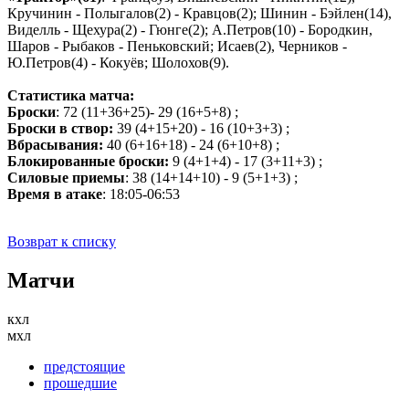
Кручинин - Полыгалов(2) - Кравцов(2); Шинин - Бэйлен(14),
Виделль - Щехура(2) - Гюнге(2); А.Петров(10) - Бородкин,
Шаров - Рыбаков - Пеньковский; Исаев(2), Черников -
Ю.Петров(4) - Кокуёв; Шолохов(9).
Статистика матча:
Броски
: 72 (11+36+25)- 29 (16+5+8) ;
Броски в створ:
39 (4+15+20) - 16 (10+3+3) ;
Вбрасывания:
40 (6+16+18) - 24 (6+10+8) ;
Блокированные броски:
9 (4+1+4) - 17 (3+11+3) ;
Силовые приемы
: 38 (14+14+10) - 9 (5+1+3) ;
Время в атаке
: 18:05-06:53
Возврат к списку
Матчи
кхл
мхл
предстоящие
прошедшие