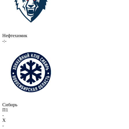
Нефтехимик
-:-
Сибирь
П1
-
X
-