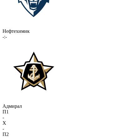
Нефтехимик
-:-
Адмирал
П1
-
X
-
П2
-