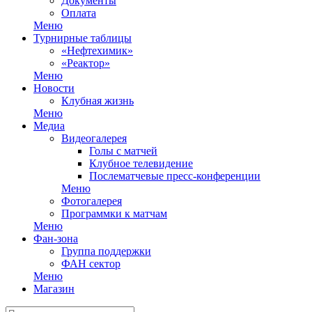
Документы
Оплата
Меню
Турнирные таблицы
«Нефтехимик»
«Реактор»
Меню
Новости
Клубная жизнь
Меню
Медиа
Видеогалерея
Голы с матчей
Клубное телевидение
Послематчевые пресс-конференции
Меню
Фотогалерея
Программки к матчам
Меню
Фан-зона
Группа поддержки
ФАН сектор
Меню
Магазин