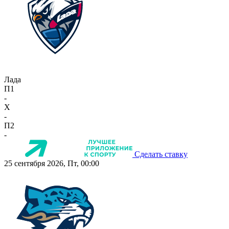
Лада
П1
-
X
-
П2
-
Сделать ставку
25 сентября 2026, Пт, 00:00