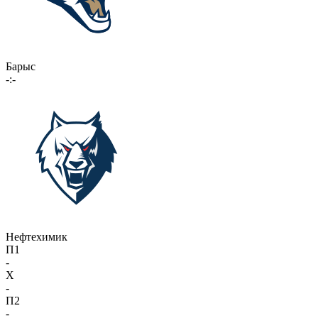
Барыс
-:-
Нефтехимик
П1
-
X
-
П2
-