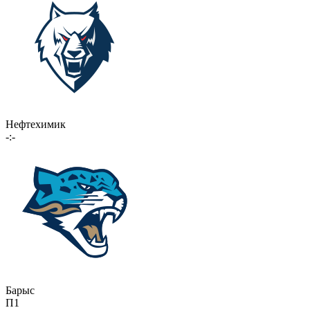
Нефтехимик
-:-
Барыс
П1