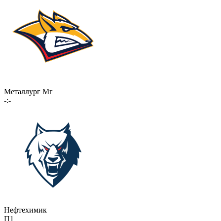
Металлург Мг
-:-
Нефтехимик
П1