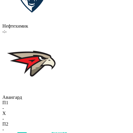
Нефтехимик
-:-
Авангард
П1
-
X
-
П2
-