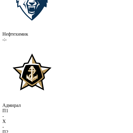
Нефтехимик
-:-
Адмирал
П1
-
X
-
П2