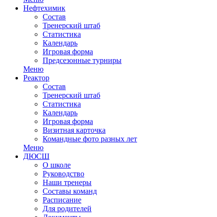
Нефтехимик
Состав
Тренерский штаб
Статистика
Календарь
Игровая форма
Предсезонные турниры
Меню
Реактор
Состав
Тренерский штаб
Статистика
Календарь
Игровая форма
Визитная карточка
Командные фото разных лет
Меню
ДЮСШ
О школе
Руководство
Наши тренеры
Составы команд
Расписание
Для родителей