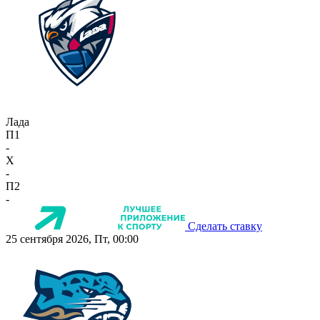
Лада
П1
-
X
-
П2
-
Сделать ставку
25 сентября 2026, Пт, 00:00