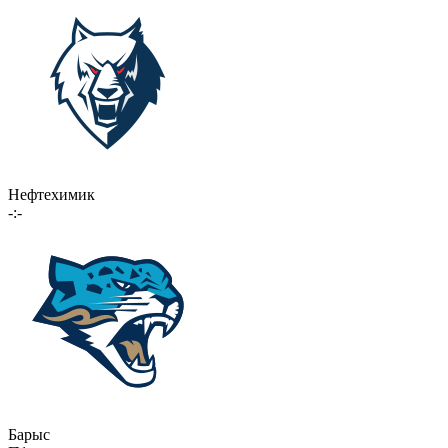
Нефтехимик
-:-
Барыс