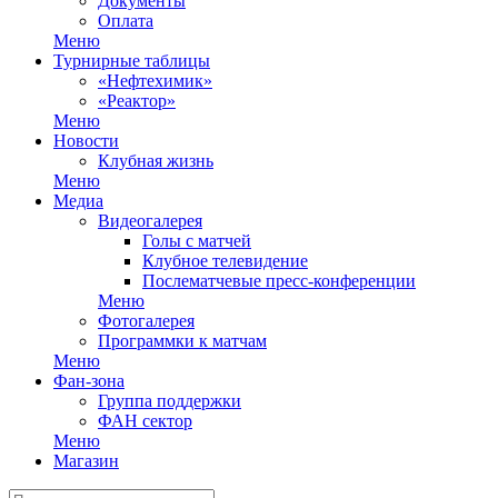
Документы
Оплата
Меню
Турнирные таблицы
«Нефтехимик»
«Реактор»
Меню
Новости
Клубная жизнь
Меню
Медиа
Видеогалерея
Голы с матчей
Клубное телевидение
Послематчевые пресс-конференции
Меню
Фотогалерея
Программки к матчам
Меню
Фан-зона
Группа поддержки
ФАН сектор
Меню
Магазин