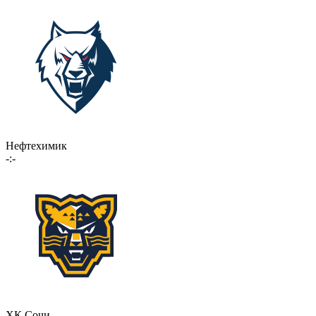
Нефтехимик
-:-
ХК Сочи