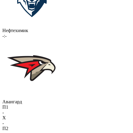
Нефтехимик
-:-
Авангард
П1
-
X
-
П2