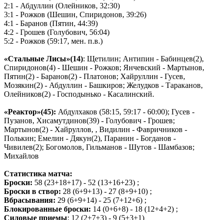
2:1 - Абдуллин (Олейников, 32:30)
3:1 - Рожков (Шешин, Спиридонов, 39:26)
4:1 - Баранов (Пятин, 44:39)
4:2 - Грошев (Голубович, 56:04)
5:2 - Рожков (59:17, мен. п.в.)
«Стальные Лисы»(14)
: Щетилин; Антипин - Бабинцев(2),
Спиридонов(4) - Шешин - Рожков; Янчевский - Мартынов,
Пятин(2) - Баранов(2) - Платонов; Хайруллин - Гусев,
Мозякин(2) - Абдуллин - Башкиров; Желудков - Тараканов,
Олейников(2) - Господынько - Касалинский.
«Реактор»(45):
Абдулхаков (58:15, 59:17 - 60:00); Гусев -
Пузанов, Хисамутдинов(39) - Голубович - Грошев;
Мартынов(2) - Хайруллов, , Видилин - Фавричников -
Полькин; Емелин - Дякун(2), Паранин - Богданов -
Чивилев(2); Богомолов, Гильманов - Шутов - Шамбазов;
Михайлов
Статистика матча:
Броски:
58 (23+18+17) - 52 (13+16+23) ;
Броски в створ:
28 (6+9+13) - 27 (8+9+10) ;
Вбрасывания:
29 (6+9+14) - 25 (7+12+6) ;
Блокированные броски:
14 (0+6+8) - 18 (12+4+2) ;
Силовые приемы
: 12 (2+7+3) - 9 (5+3+1)