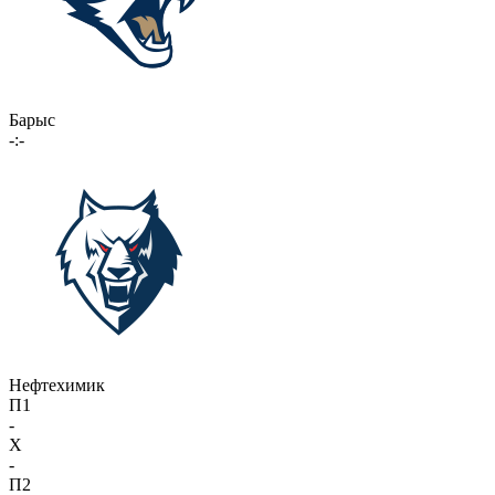
Барыс
-:-
Нефтехимик
П1
-
X
-
П2