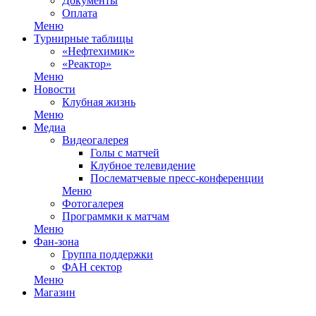
Документы
Оплата
Меню
Турнирные таблицы
«Нефтехимик»
«Реактор»
Меню
Новости
Клубная жизнь
Меню
Медиа
Видеогалерея
Голы с матчей
Клубное телевидение
Послематчевые пресс-конференции
Меню
Фотогалерея
Программки к матчам
Меню
Фан-зона
Группа поддержки
ФАН сектор
Меню
Магазин