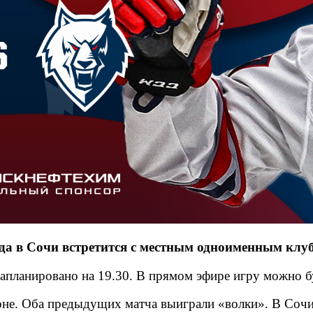
да в Сочи встретится с местным одноименным клу
апланировано на 19.30. В прямом эфире игру можно б
зоне. Оба предыдущих матча выиграли «волки». В Сочи 