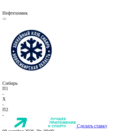
Нефтехимик
-:-
Сибирь
П1
-
X
-
П2
-
Сделать ставку