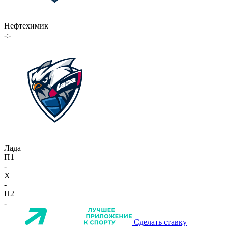
Нефтехимик
-:-
Лада
П1
-
X
-
П2
-
Сделать ставку