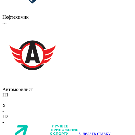
Нефтехимик
-:-
Автомобилист
П1
-
X
-
П2
-
Сделать ставку