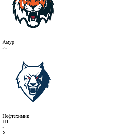
Амур
-:-
Нефтехимик
П1
-
X