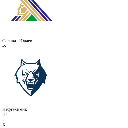
Салават Юлаев
-:-
Нефтехимик
П1
-
X