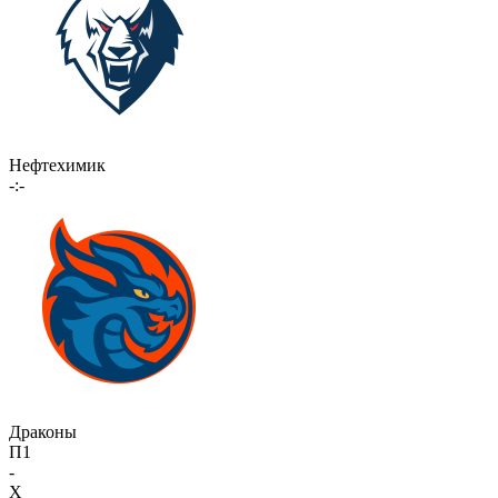
Нефтехимик
-:-
Драконы
П1
-
X