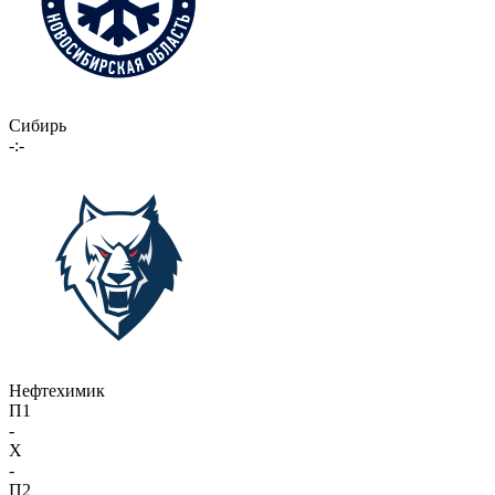
Сибирь
-:-
Нефтехимик
П1
-
X
-
П2