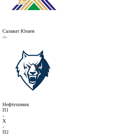
Салават Юлаев
-:-
Нефтехимик
П1
-
X
-
П2