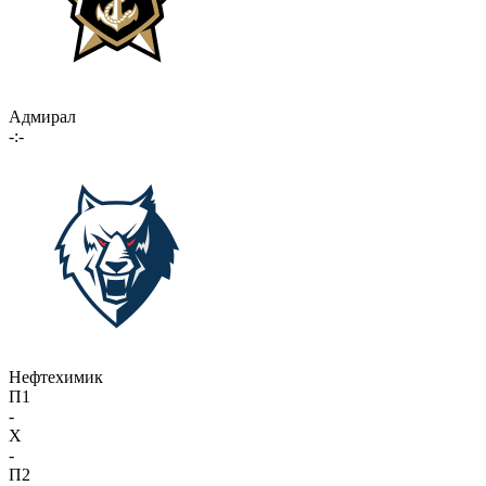
Адмирал
-:-
Нефтехимик
П1
-
X
-
П2