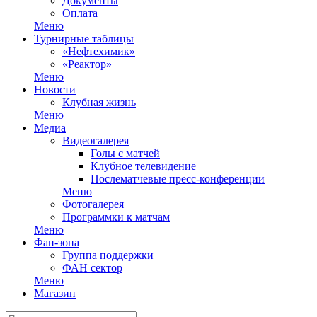
Документы
Оплата
Меню
Турнирные таблицы
«Нефтехимик»
«Реактор»
Меню
Новости
Клубная жизнь
Меню
Медиа
Видеогалерея
Голы с матчей
Клубное телевидение
Послематчевые пресс-конференции
Меню
Фотогалерея
Программки к матчам
Меню
Фан-зона
Группа поддержки
ФАН сектор
Меню
Магазин