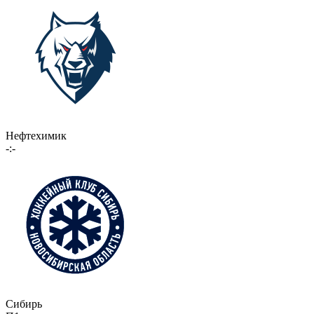
Нефтехимик
-:-
Сибирь