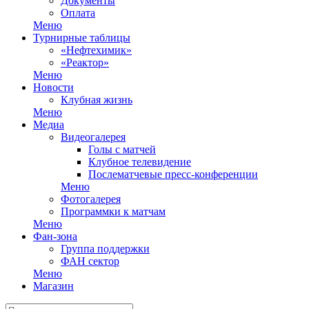
Документы
Оплата
Меню
Турнирные таблицы
«Нефтехимик»
«Реактор»
Меню
Новости
Клубная жизнь
Меню
Медиа
Видеогалерея
Голы с матчей
Клубное телевидение
Послематчевые пресс-конференции
Меню
Фотогалерея
Программки к матчам
Меню
Фан-зона
Группа поддержки
ФАН сектор
Меню
Магазин