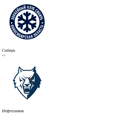
Сибирь
-:-
Нефтехимик