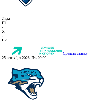
Лада
П1
-
X
-
П2
-
Сделать ставку
25 сентября 2026, Пт, 00:00