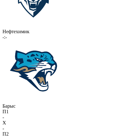
Нефтехимик
-:-
Барыс
П1
-
X
-
П2