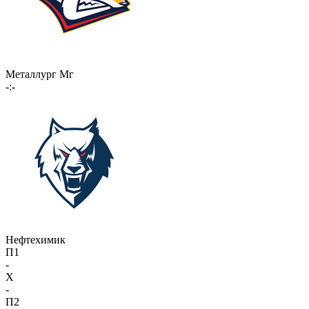
Металлург Мг
-:-
Нефтехимик
П1
-
X
-
П2