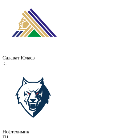
Салават Юлаев
-:-
Нефтехимик
П1