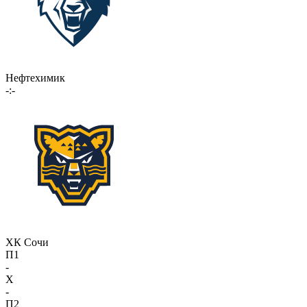
Нефтехимик
-:-
ХК Сочи
П1
-
X
-
П2